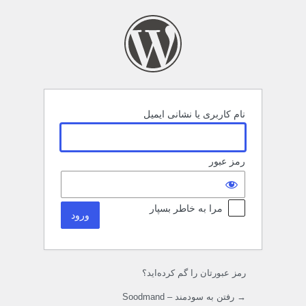
رود
نام کاربری یا نشانی ایمیل
رمز عبور
مرا به خاطر بسپار
رمز عبورتان را گم کرده‌اید؟
→ رفتن به سودمند – Soodmand