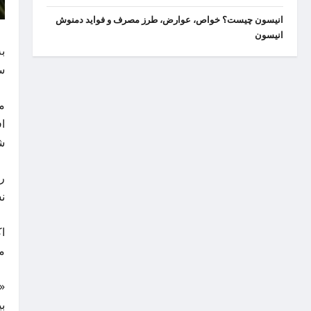
انیسون چیست؟ خواص، عوارض، طرز مصرف و فواید دمنوش
انیسون
ب
س
م
ش
رژیم 
نشا
م
«
ب