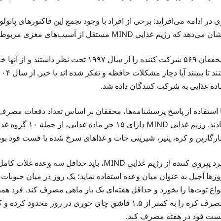
 در ادامه می‌افزاید: برخی از افراد با وجود تجمع این فاکتورهای پاتو
می‌دهد که رژیم غذایی MIND مستقل از آسیب‌های مغزی مربوط به بیماری آلزایمر با عملکرد شناختی بهتر مرتبط است.
محققان ۵۶۹ شرکت کننده را از سال ۱۹۹۷ ت
ند تا ببینند آیا دچار مشکلات حافظه و تفکر شده
اند
اده غذایی به شرکت کنندگان داده شد.
دادند. رژیم غذای
ارگارین و کره، پنیر، شیرینی
جات
و غذاهای سرخ شده یا
فست
فود
بود
فرد پیروی کننده از رژیم غذایی MIND، باید 
وزها آجیل به عنوان میان وعده استفاده نماید؛ یک روز در میان حبوبات
نواع توت‌ها را بخورد و حداقل هفته‌ای یک بار ماهی مصرف کند. فرد هم
رف کره را به کمتر از ۱.۵ قاشق چای
خوری
در روز محدود کرده و ک
ست
فود
در هفته مصرف کند.