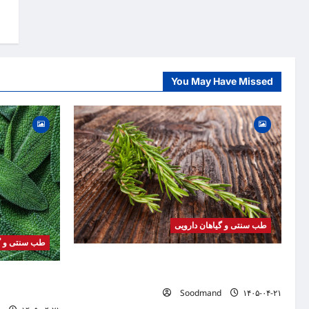
o
n
You May Have Missed
طب سنتی و گیاهان دارویی
طب سنتی و گی
خواص رزماری | فواید، طرز مصرف، عوارض، روغن
رزماری و کاربردهای درمانی
خواص مریم گلی
Soodmand
۱۴۰۵-۰۴-۲۱
دمنوش و کاربرد