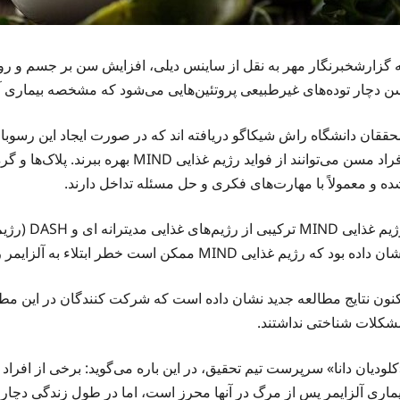
ه گزارش
خبرنگار مهر
به نقل از ساینس
دیلی
، افزایش سن بر جسم و روان
ن دچار توده‌های غیرطبیعی پروتئین‌هایی می‌شود که مشخصه بیماری آ
حققان دانشگاه
راش
شیکاگو دریافته
اند
که در صورت ایجاد این رسوبات 
افراد مسن می‌توانند از فواید رژیم غ
ده و معمولاً با مهارت‌های فکری و حل مسئله تداخل دارند.
غذایی MIND ترکیبی از رژیم‌های غذایی مدیترانه
ای
و DASH
ن داده بود که رژیم غذایی MIND ممکن است خطر ابتلاء به آلزایمر را کاهش دهد.
شکلات شناختی نداشتند.
کلودیان
دانا» سرپرست تیم تحقیق، در این
باره
می‌گوید: برخی از افراد
یماری آلزایمر پس از مرگ در آنها محرز است، اما در طول زندگی دچار 