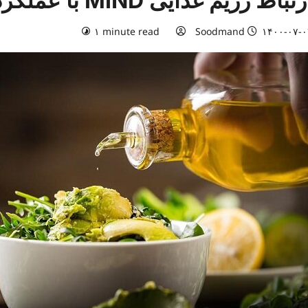
تباط رژیم غذایی MIND با عملکرد بهتر شناختی در افراد مسن
۱ minute read
Soodmand
۱۴۰۰-۰۷-۰