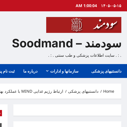
Ski
1:00:05 AM
۱۴۰۵-۰۵-۱۵
t
conten
سودمند – Soodmand
. : . سایت اطلاعات پزشکی و طب سنتی . : .
دانستنیهای پزشکی
سازمانها و ادارات
درباره ما
ثبت نام پ
Home
دانستنیهای پزشکی
ارتباط رژیم غذایی MIND با عملکرد بهتر شناختی در افراد مسن
د