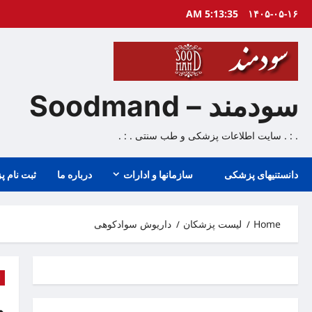
Ski
5:13:35 AM
۱۴۰۵-۰۵-۱۶
t
conten
سودمند – Soodmand
. : . سایت اطلاعات پزشکی و طب سنتی . : .
دانستنیهای پزشکی
سازمانها و ادارات
درباره ما
ثبت نام پ
Home
لیست پزشکان
داريوش سوادكوهی
ل