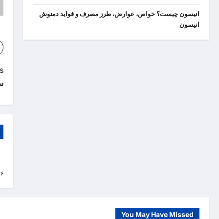
انیسون چیست؟ خواص، عوارض، طرز مصرف و فواید دمنوش
انیسون
P
:
س
o
s
t
n
a
نا
۱۶
v
i
g
You May Have Missed