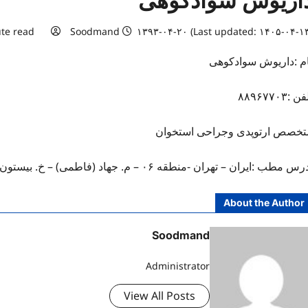
اریوش سوادکوهی
te read
Soodmand
۱۳۹۳-۰۴-۲۰ (Last updated: ۱۴۰۵-۰۴-۱۳
ام :داریوش سوادکوهی
ن :۸۸۹۶۷۷۰۳
تخصص ارتوپدی وجراحی استخوان
س مطب :ایران – تهران -منطقه ۰۶ – م. جهاد (فاطمی) – خ. بیستون – ساختمان لئون – ط. دوم
About the Author
Soodmand
Administrator
View All Posts