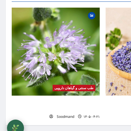
گیاه
بیماری
موضوع
طب سنتی و گیاهان دارویی
صرف، عوارض،
خواص پونه | فواید، طرز مصرف، عوارض، دمنوش و
تفاوت پونه با نعناع
Soodmand
۱۴۰۵-۰۴-۲۱