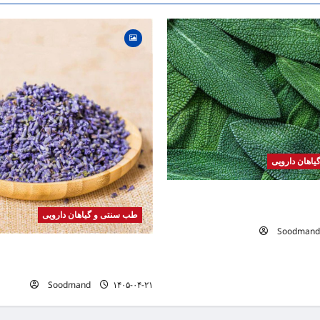
اهان دارویی
 | فواید، طرز مصرف، عوارض،
های درمانی
طب سنتی و گیاهان دارویی
Soodmand
خواص اسطوخودوس | فواید، طرز م
دمنوش و روغن اسطوخودوس
Soodmand
۱۴۰۵-۰۴-۲۱