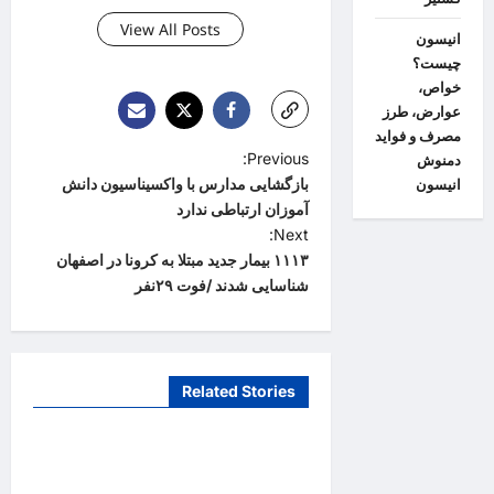
View All Posts
انیسون
چیست؟
خواص،
عوارض، طرز
مصرف و فواید
P
Previous:
دمنوش
بازگشایی مدارس با واکسیناسیون دانش
انیسون
o
آموزان ارتباطی ندارد
s
Next:
t
۱۱۱۳ بیمار جدید مبتلا به کرونا در اصفهان
شناسایی شدند /فوت ۲۹نفر
n
a
v
Related Stories
i
دانستنیهای پزشکی
g
تفکر سیستمی، پیش‌نیاز عبور از
a
بحران‌های سلامت است