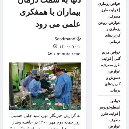
خواص رزماری
بیماران‌ با همفکری
| فواید، طرز
مصرف،
علمی می رود
عوارض، روغن
رزماری و
کاربردهای
Soodmand
درمانی
۱۴۰۰-۰۷-۰۲
خواص مریم
۱ minute read
گلی | فواید،
طرز مصرف،
عوارض،
دمنوش و
کاربردهای
درمانی
خواص
اسطوخودوس
| فواید، طرز
به گزارش
خبرنگار مهر
، سید جلیل حسینی،
مصرف،
روز جمعه دوم مهر ۱۴۰۰ در حاشیه
وبینار
عوارض،
بررسی علل، تشخیص و درمان “
مننگوسل”