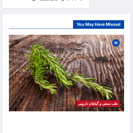
You May Have Missed
طب سنتی و گیاهان دارویی
خواص رزماری | فواید، طرز مصرف، عوارض، روغن
رزماری و کاربردهای درمانی