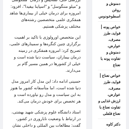
دمنوش و
و “
میلو
مننگوسل”
و “
اسپاینا
بیفیدا”،
افزود:
روغن
امروزه برای درمان خیلی از بیماری‌ها شاهد
اسطوخودوس
همفکری علمی متخصصین رشته‌های
مختلف پزشکی هستیم.
خواص پونه |
فواید، طرز
این متخصص اورولوژی با تاکید بر اهمیت
مصرف،
برگزاری چنین کنگره‌ها و سمینارهای علمی،
عوارض،
تصریح کرد: امروزه همفکری در زمینه
دمنوش و
درمان بیماران، سیاست دنیا شده است و
تفاوت پونه با
خیلی از کشورها در همین مسیر گام بر
نعناع
می‌دارند.
خواص نعناع |
حسینی ادامه داد: این مدل کار امروز مدل
فواید، طرز
دنیا شده است، اما متأسفانه کشور ما هنوز
مصرف،
به این سیاست و مدل رو نیاورده است و
عوارض،
هر تخصص برای خودش درمان می‌کند.
ارزش غذایی و
تفاوت نعناع با
استاد دانشگاه علوم پزشکی شهید بهشتی،
نعناع فلفلی
در ارتباط با وضعیت ناباروری در کشور،
دکتر کاوه
گفت: مطالعات بین
المللی
و داخلی نشان