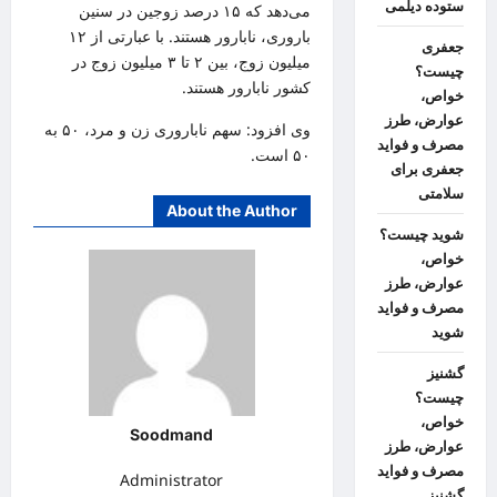
ستوده دیلمی
می‌دهد که ۱۵ درصد زوجین در سنین
باروری، نابارور هستند. با عبارتی از ۱۲
جعفری
میلیون زوج، بین ۲ تا ۳ میلیون زوج در
چیست؟
کشور نابارور هستند.
خواص،
عوارض، طرز
وی افزود: سهم ناباروری زن و مرد، ۵۰ به
مصرف و فواید
۵۰ است.
جعفری برای
سلامتی
About the Author
شوید چیست؟
خواص،
عوارض، طرز
مصرف و فواید
شوید
گشنیز
چیست؟
خواص،
Soodmand
عوارض، طرز
مصرف و فواید
Administrator
گشنیز