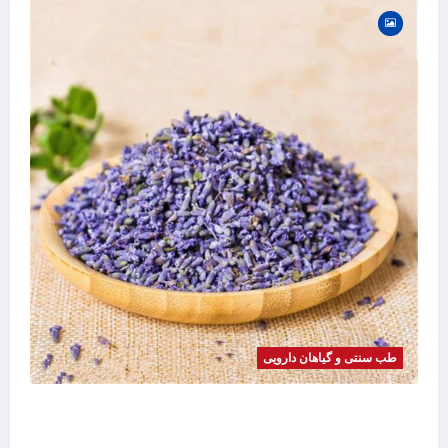
طب سنتی و گیاهان دارویی
خواص اسطوخودوس | فواید، طرز مصرف، عوارض،
دمنوش و روغن اسطوخودوس