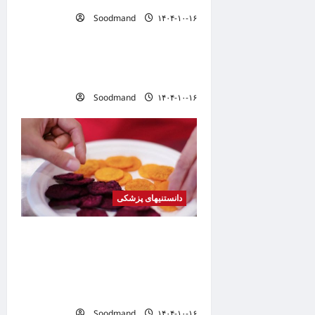
t
Soodmand
۱۴۰۴-۱۰-۱۶
دانستنیهای پزشکی
i
o
خطری که بیماران قلبی را تهدید
n
می کند
Soodmand
۱۴۰۴-۱۰-۱۶
دانستنیهای پزشکی
کشف فرمولی برای تبدیل
هله‌هوله به میان‌وعده‌ای سالم /
چطور بدون عذاب وجدان چیپس
بخوریم؟
Soodmand
۱۴۰۴-۱۰-۱۶