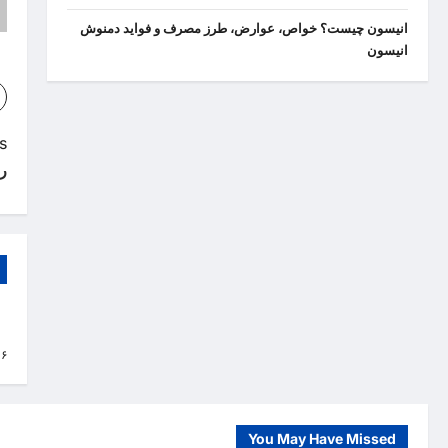
انیسون چیست؟ خواص، عوارض، طرز مصرف و فواید دمنوش
انیسون
P
:
ر
o
s
t
n
a
نا
۱۶
v
i
g
You May Have Missed