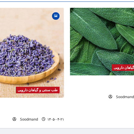
اهان دارویی
 | فواید، طرز مصرف، عوارض،
های درمانی
طب سنتی و گیاهان دارویی
Soodmand
خواص اسطوخودوس | فواید، طرز م
دمنوش و روغن اسطوخودوس
Soodmand
۱۴۰۵-۰۴-۲۱