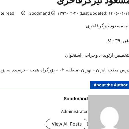
سعود تیرگرفاخری
te read
Soodmand
۱۳۹۳-۰۴-۲۰ (Last updated: ۱۴۰۵-۰۴-۱۳
ام :مسعود تیرگرفاخری
ن :۸۲۰۳۹
تخصص ارتوپدی وجراحی استخوان
س مطب :ایران – تهران -منطقه ۰۲ – بزرگراه همت – نرسیده به بزرگراه چمران – بیمارستان میلاد
About the Author
Soodmand
Administrator
View All Posts