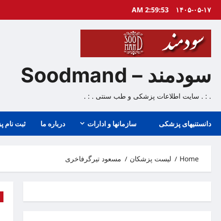
Ski
2:59:53 AM
۱۴۰۵-۰۵-۱۷
t
conten
سودمند – Soodmand
. : . سایت اطلاعات پزشکی و طب سنتی . : .
دانستنیهای پزشکی
سازمانها و ادارات
درباره ما
ثبت نام پ
Home
لیست پزشکان
مسعود تيرگرفاخری
ل