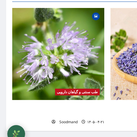
گیاه
بیماری
موضوع
طب سنتی و گیاهان دارویی
صرف، عوارض،
خواص پونه | فواید، طرز مصرف، عوارض، دمنوش و
تفاوت پونه با نعناع
Soodmand
۱۴۰۵-۰۴-۲۱