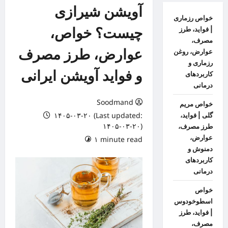
آویشن شیرازی
خواص رزماری
چیست؟ خواص،
| فواید، طرز
مصرف،
عوارض، طرز مصرف
عوارض، روغن
رزماری و
و فواید آویشن ایرانی
کاربردهای
درمانی
Soodmand
خواص مریم
۱۴۰۵-۰۳-۲۰ (Last updated:
گلی | فواید،
۱۴۰۵-۰۳-۲۰)
طرز مصرف،
عوارض،
۱ minute read
دمنوش و
کاربردهای
درمانی
خواص
اسطوخودوس
| فواید، طرز
مصرف،