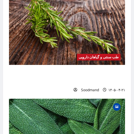
طب سنتی و گیاهان دارویی
خواص رزماری | فواید، طرز مصرف، عوارض، روغن
رزماری و کاربردهای درمانی
Soodmand
۱۴۰۵-۰۴-۲۱