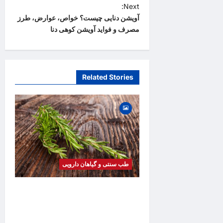
s
Next:
t
آویشن دنایی چیست؟ خواص، عوارض، طرز
مصرف و فواید آویشن کوهی دنا
n
a
v
Related Stories
i
g
a
t
i
o
طب سنتی و گیاهان دارویی
n
خواص رزماری | فواید، طرز
مصرف، عوارض، روغن رزماری و
کاربردهای درمانی