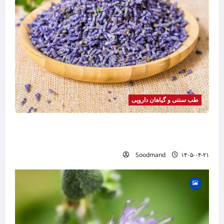
طب سنتی و گیاهان دارویی
خواص اسطوخودوس | فواید، طرز مصرف، عوارض،
دمنوش و روغن اسطوخودوس
Soodmand
۱۴۰۵-۰۴-۲۱