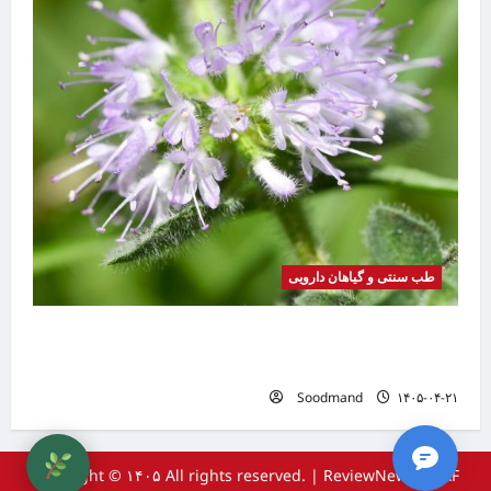
طب سنتی و گیاهان دارویی
گیاه
بیماری
موضوع
خواص پونه | فواید، طرز مصرف، عوارض، دمنوش و
تفاوت پونه با نعناع
Soodmand
۱۴۰۵-۰۴-۲۱
Copyright © ۱۴۰۵ All rights reserved.
|
ReviewNews
by AF