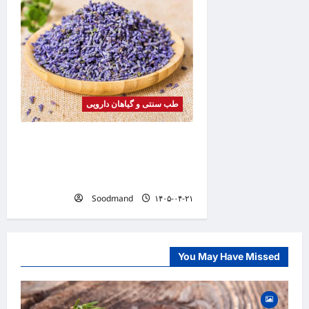
طب سنتی و گیاهان دارویی
خواص اسطوخودوس | فواید، طرز
مصرف، عوارض، دمنوش و روغن
اسطوخودوس
Soodmand
۱۴۰۵-۰۴-۲۱
You May Have Missed