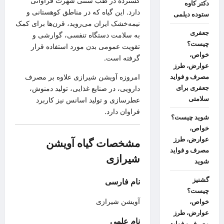
گسترده در طب سنتی شهرت فراوانی
دکتر کاوه
دارد. این گیاه که در مناطق کوهستانی و
ستوده دیلمی
نیمه‌خشک ایران می‌روید، قرن‌ها برای کمک
جعفری
به سلامت دستگاه تنفسی، گوارشی و
چیست؟
تقویت عمومی بدن مورد استفاده قرار
خواص،
گرفته است.
عوارض، طرز
امروزه آویشن شیرازی علاوه بر مصرف
مصرف و فواید
جعفری برای
دارویی، در صنایع غذایی، تولید دمنوش،
سلامتی
عطرسازی و تولید اسانس نیز کاربرد
فراوان دارد.
شوید چیست؟
خواص،
عوارض، طرز
مشخصات گیاه آویشن
مصرف و فواید
شیرازی
شوید
گشنیز
نام فارسی
چیست؟
آویشن شیرازی
خواص،
عوارض، طرز
نام علمی
مصرف و فواید