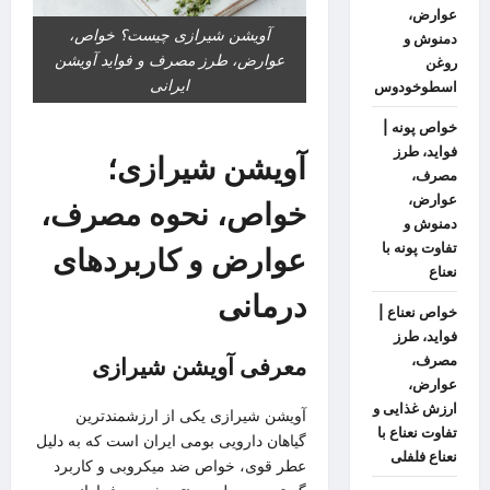
عوارض،
آویشن شیرازی چیست؟ خواص،
دمنوش و
عوارض، طرز مصرف و فواید آویشن
روغن
ایرانی
اسطوخودوس
خواص پونه |
فواید، طرز
آویشن شیرازی؛
مصرف،
عوارض،
خواص، نحوه مصرف،
دمنوش و
تفاوت پونه با
عوارض و کاربردهای
نعناع
درمانی
خواص نعناع |
فواید، طرز
مصرف،
معرفی آویشن شیرازی
عوارض،
ارزش غذایی و
آویشن شیرازی یکی از ارزشمندترین
تفاوت نعناع با
گیاهان دارویی بومی ایران است که به دلیل
نعناع فلفلی
عطر قوی، خواص ضد میکروبی و کاربرد