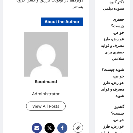
دکتر کاوه
هستند.
ستوده دیلمی
جعفری
About the Author
چیست؟
خواص،
عوارض، طرز
مصرف و فواید
جعفری برای
سلامتی
شوید چیست؟
خواص،
Soodmand
عوارض، طرز
مصرف و فواید
Administrator
شوید
View All Posts
گشنیز
چیست؟
خواص،
عوارض، طرز
مصرف و فواید