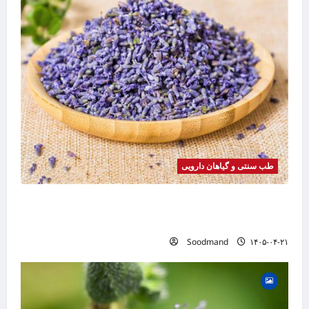
طب سنتی و گیاهان دارویی
خواص اسطوخودوس | فواید، طرز مصرف، عوارض،
دمنوش و روغن اسطوخودوس
Soodmand
۱۴۰۵-۰۴-۲۱