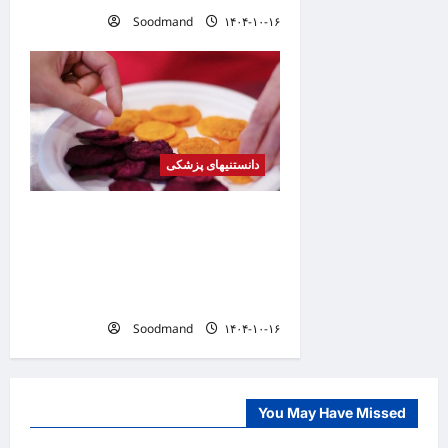
Soodmand
۱۴۰۴-۱۰-۱۶
دانستنیهای پزشکی
کشف فرمولی برای تبدیل
هله‌هوله به میان‌وعده‌ای سالم /
چطور بدون عذاب وجدان چیپس
بخوریم؟
Soodmand
۱۴۰۴-۱۰-۱۶
You May Have Missed