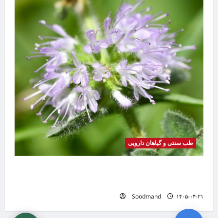
طب سنتی و گیاهان دارویی
گیاه
بیماری
موضوع
خواص پونه | فواید، طرز مصرف، عوارض، دمنوش و
تفاوت پونه با نعناع
Soodmand
۱۴۰۵-۰۴-۲۱