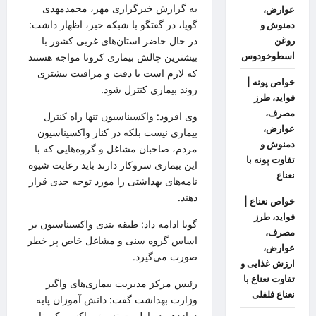
به گزارش
خبرگزاری مهر
، محمدمهدی
عوارض،
گویا، در گفتگو با شبکه خبر، اظهار داشت:
دمنوش و
در حال حاضر
استان‌های غربی کشور با
روغن
اسطوخودوس
بیشترین چالش
بیماری
کرونا
مواجه هستند
که لازم است با دقت و مراقبت بیشتری
خواص پونه |
روند بیماری کنترل شود.
فواید، طرز
مصرف،
وی افزود: واکسیناسیون تنها
راه
کنترل
عوارض،
بیماری نیست بلکه در کنار واکسیناسیون
دمنوش و
مردم، صاحبان مشاغل و گروه‌هایی که با
تفاوت پونه با
این بیماری سروکار دارند باید رعایت شیوه
نعناع
نامه‌های بهداشتی را مورد توجه جدی قرار
دهند.
خواص نعناع |
فواید، طرز
گویا ادامه داد:
طبقه بندی
واکسیناسیون
بر
مصرف،
اساس
گروه سنی و مشاغل خاص
پر خطر
عوارض،
صورت می‌گیرد.
ارزش غذایی و
تفاوت نعناع با
رئیس مرکز مدیریت بیماری‌های واگیر
نعناع فلفلی
وزارت بهداشت گفت: دانش آموزان پایه
دوازدهم در اولویت تزریق واکسن
کرونا