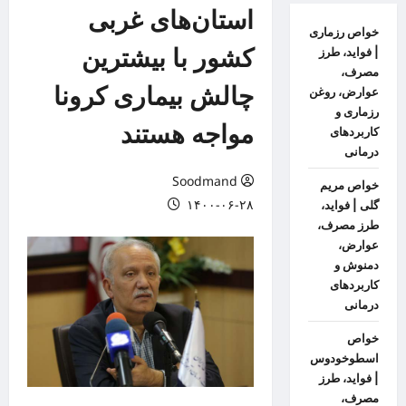
استان‌های غربی
خواص رزماری
کشور با بیشترین
| فواید، طرز
مصرف،
چالش بیماری کرونا
عوارض، روغن
رزماری و
مواجه هستند
کاربردهای
درمانی
Soodmand
خواص مریم
۱۴۰۰-۰۶-۲۸
گلی | فواید،
طرز مصرف،
عوارض،
دمنوش و
کاربردهای
درمانی
خواص
اسطوخودوس
| فواید، طرز
مصرف،