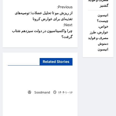
گشنیز
P
Previous:
از ریزش مو تا تحلیل عضلات؛ توصیه‌های
o
انیسون
تغذیه‌ای برای عوارض کرونا
چیست؟
s
Next:
خواص،
t
چرا واکسیناسیون در دولت سیزدهم شتاب
عوارض، طرز
گرفت؟
مصرف و فواید
n
دمنوش
a
انیسون
v
Related Stories
i
دانستنیهای پزشکی
g
تفکر سیستمی، پیش‌نیاز عبور از
a
بحران‌های سلامت است
t
Soodmand
۱۴۰۴-۱۰-۱۶
دانستنیهای پزشکی
i
o
خطری که بیماران قلبی را تهدید
n
می کند