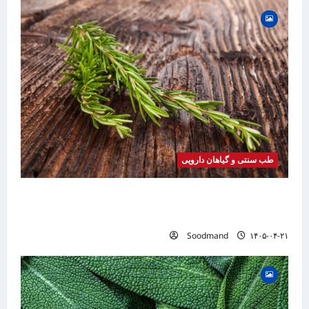
طب سنتی و گیاهان دارویی
خواص رزماری | فواید، طرز مصرف، عوارض، روغن
رزماری و کاربردهای درمانی
Soodmand
۱۴۰۵-۰۴-۲۱