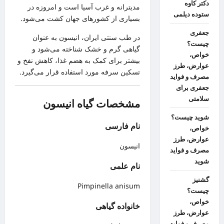
دکتر کاوه
مدیترانه و غرب آسیا است و امروزه در
ستوده دیلمی
بسیاری از کشورهای جهان کشت می‌شود.
جعفری
در طب سنتی ایران، انیسون به عنوان
چیست؟
گیاهی گرم و خشک شناخته می‌شود و
خواص،
بیشتر برای کمک به هضم غذا، کاهش نفخ و
عوارض، طرز
تسکین سرفه مورد استفاده قرار می‌گیرد.
مصرف و فواید
جعفری برای
سلامتی
مشخصات گیاه انیسون
شوید چیست؟
نام فارسی
خواص،
عوارض، طرز
انیسون
مصرف و فواید
شوید
نام علمی
گشنیز
Pimpinella anisum
چیست؟
خواص،
خانواده گیاهی
عوارض، طرز
مصرف و فواید