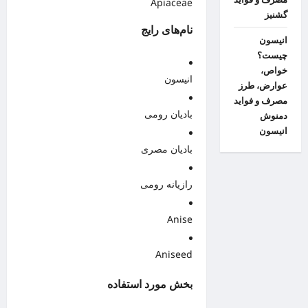
Apiaceae
گشنیز
نام‌های رایج
انیسون
چیست؟
خواص،
انیسون
عوارض، طرز
مصرف و فواید
بادیان رومی
دمنوش
انیسون
بادیان مصری
رازیانه رومی
Anise
Aniseed
بخش مورد استفاده