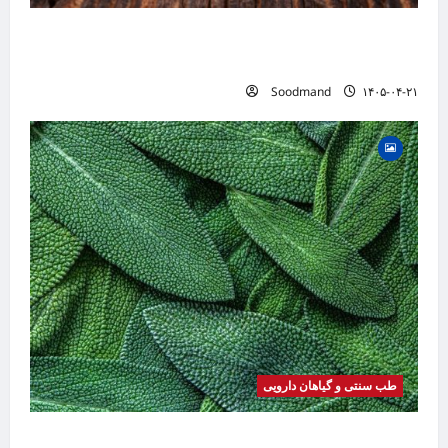
خواص رزماری | فواید، طرز مصرف، عوارض، روغن
رزماری و کاربردهای درمانی
Soodmand
۱۴۰۵-۰۴-۲۱
طب سنتی و گیاهان دارویی
خواص مریم گلی | فواید، طرز مصرف، عوارض،