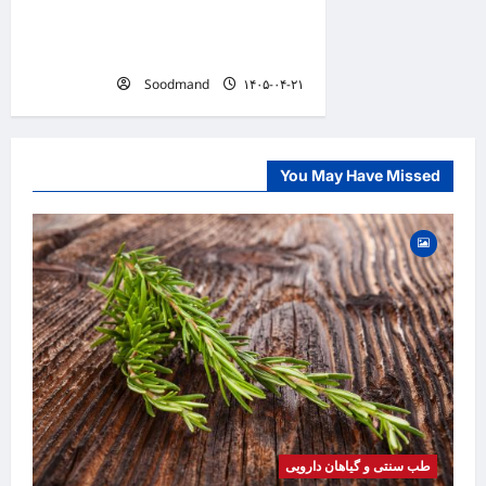
مصرف، عوارض، دمنوش و روغن
اسطوخودوس
Soodmand
۱۴۰۵-۰۴-۲۱
You May Have Missed
طب سنتی و گیاهان دارویی