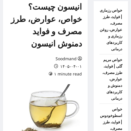
انیسون چیست؟
خواص رزماری
خواص، عوارض، طرز
| فواید، طرز
مصرف،
مصرف و فواید
عوارض، روغن
رزماری و
دمنوش انیسون
کاربردهای
درمانی
Soodmand
خواص مریم
۱۴۰۵-۰۴-۰۱
گلی | فواید،
طرز مصرف،
۱ minute read
عوارض،
دمنوش و
کاربردهای
درمانی
خواص
اسطوخودوس
| فواید، طرز
مصرف،