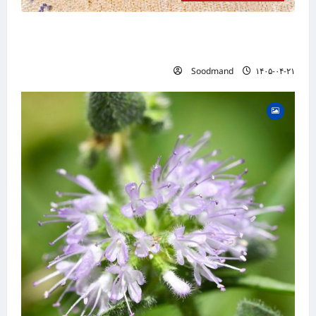
خواص اسطوخودوس | فواید، طرز مصرف، عوارض،
دمنوش و روغن اسطوخودوس
Soodmand
۱۴۰۵-۰۴-۲۱