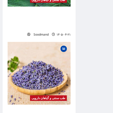
خواص مریم گلی | فواید، طرز
مصرف، عوارض، دمنوش و
کاربردهای درمانی
Soodmand
۱۴۰۵-۰۴-۲۱
طب سنتی و گیاهان دارویی
خواص اسطوخودوس | فواید، طرز