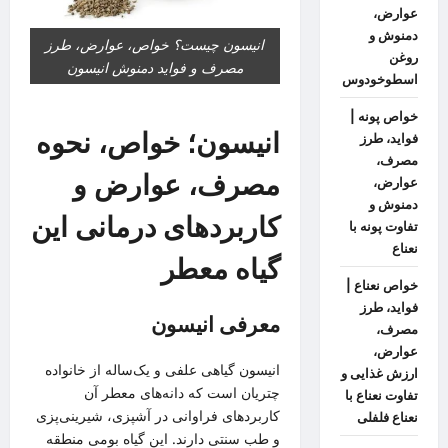
عوارض،
دمنوش و
انیسون چیست؟ خواص، عوارض، طرز
روغن
مصرف و فواید دمنوش انیسون
اسطوخودوس
خواص پونه |
انیسون؛ خواص، نحوه
فواید، طرز
مصرف،
مصرف، عوارض و
عوارض،
دمنوش و
کاربردهای درمانی این
تفاوت پونه با
نعناع
گیاه معطر
خواص نعناع |
فواید، طرز
معرفی انیسون
مصرف،
عوارض،
انیسون گیاهی علفی و یک‌ساله از خانواده
ارزش غذایی و
چتریان است که دانه‌های معطر آن
تفاوت نعناع با
کاربردهای فراوانی در آشپزی، شیرینی‌پزی
نعناع فلفلی
و طب سنتی دارند. این گیاه بومی منطقه