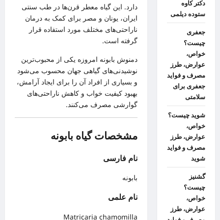
دکتر کاوه
دارد. این گیاه معطر قرن‌ها در طب سنتی
ستوده دیلمی
ایران، یونان و مصر برای کمک به درمان
ناراحتی‌های مختلف مورد استفاده قرار
جعفری
گرفته است.
چیست؟
خواص،
دمنوش بابونه امروزه یکی از محبوب‌ترین
عوارض، طرز
نوشیدنی‌های گیاهی جهان محسوب می‌شود
مصرف و فواید
و بسیاری از افراد آن را برای ایجاد آرامش،
جعفری برای
بهبود کیفیت خواب و کاهش ناراحتی‌های
سلامتی
گوارشی مصرف می‌کنند.
شوید چیست؟
خواص،
مشخصات گیاه بابونه
عوارض، طرز
مصرف و فواید
نام فارسی
شوید
گشنیز
بابونه
چیست؟
نام علمی
خواص،
عوارض، طرز
Matricaria chamomilla
مصرف و فواید