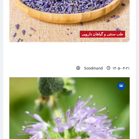
طب سنتی و گیاهان دارویی
خواص اسطوخودوس | فواید، طرز مصرف، عوارض،
دمنوش و روغن اسطوخودوس
Soodmand
۱۴۰۵-۰۴-۲۱