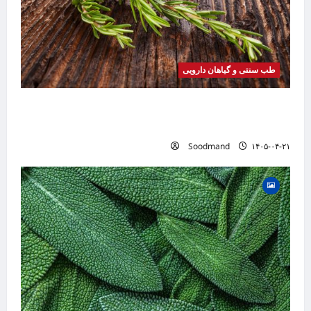
طب سنتی و گیاهان دارویی
خواص رزماری | فواید، طرز مصرف، عوارض، روغن
رزماری و کاربردهای درمانی
Soodmand
۱۴۰۵-۰۴-۲۱