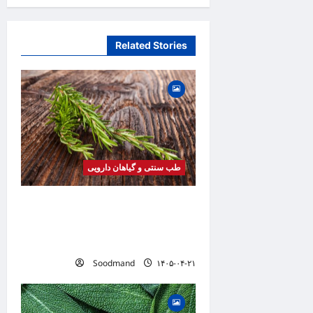
a
v
Related Stories
i
g
a
t
i
o
طب سنتی و گیاهان دارویی
n
خواص رزماری | فواید، طرز
مصرف، عوارض، روغن رزماری و
کاربردهای درمانی
Soodmand
۱۴۰۵-۰۴-۲۱