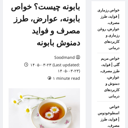
بابونه چیست؟ خواص
خواص رزماری
بابونه، عوارض، طرز
| فواید، طرز
مصرف،
مصرف و فواید
عوارض، روغن
رزماری و
دمنوش بابونه
کاربردهای
درمانی
Soodmand
خواص مریم
۱۴۰۵-۰۳-۲۳ (Last updated:
گلی | فواید،
۱۴۰۵-۰۳-۲۳)
طرز مصرف،
عوارض،
۱ minute read
دمنوش و
کاربردهای
درمانی
خواص
اسطوخودوس
| فواید، طرز
مصرف،