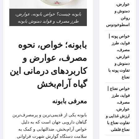
عوارض،
دمنوش و
بابونه چیست؟ خواص بابونه، عوارض،
روغن
طرز مصرف و فواید دمنوش بابونه
اسطوخودوس
خواص پونه |
بابونه؛ خواص، نحوه
فواید، طرز
مصرف،
مصرف، عوارض و
عوارض،
دمنوش و
کاربردهای درمانی این
تفاوت پونه با
نعناع
گیاه آرام‌بخش
خواص نعناع |
فواید، طرز
معرفی بابونه
مصرف،
عوارض،
بابونه یکی از قدیمی‌ترین و پرمصرف‌ترین
ارزش غذایی و
گیاهان دارویی جهان است که به دلیل
تفاوت نعناع با
خواص آرام‌بخش، ضدالتهابی و کمک به
نعناع فلفلی
سلامت دستگاه گوارش شهرت فراوانی