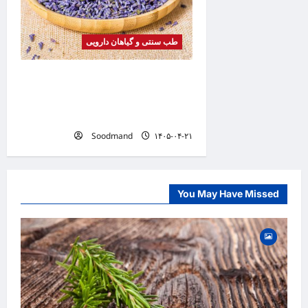
طب سنتی و گیاهان دارویی
خواص اسطوخودوس | فواید، طرز
مصرف، عوارض، دمنوش و روغن
اسطوخودوس
Soodmand
۱۴۰۵-۰۴-۲۱
You May Have Missed