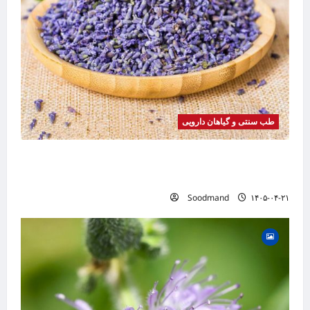
طب سنتی و گیاهان دارویی
خواص اسطوخودوس | فواید، طرز مصرف، عوارض،
دمنوش و روغن اسطوخودوس
Soodmand
۱۴۰۵-۰۴-۲۱