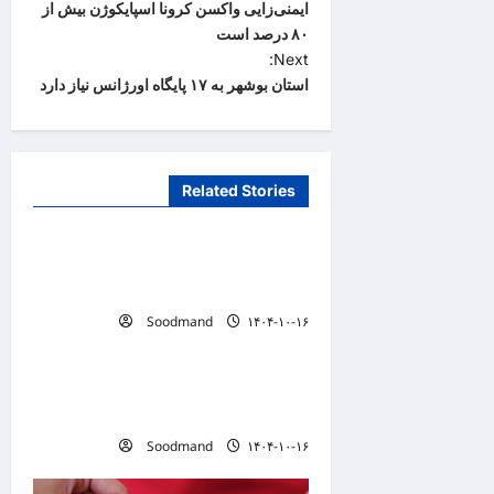
ایمنی‌زایی واکسن کرونا اسپایکوژن بیش از
o
۸۰ درصد است
s
Next:
t
استان بوشهر به ۱۷ پایگاه اورژانس نیاز دارد
n
a
v
Related Stories
دانستنیهای پزشکی
i
g
تفکر سیستمی، پیش‌نیاز عبور از
بحران‌های سلامت است
a
Soodmand
۱۴۰۴-۱۰-۱۶
t
دانستنیهای پزشکی
i
خطری که بیماران قلبی را تهدید
o
می کند
n
Soodmand
۱۴۰۴-۱۰-۱۶