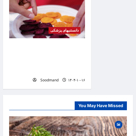
دانستنیهای پزشکی
کشف فرمولی برای تبدیل
هله‌هوله به میان‌وعده‌ای سالم /
چطور بدون عذاب وجدان چیپس
بخوریم؟
Soodmand
۱۴۰۴-۱۰-۱۶
You May Have Missed