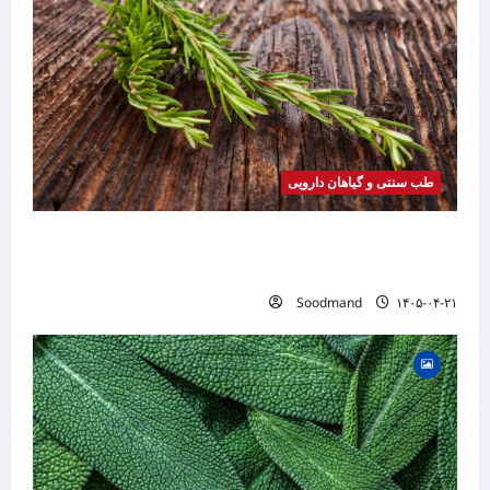
طب سنتی و گیاهان دارویی
خواص رزماری | فواید، طرز مصرف، عوارض، روغن
رزماری و کاربردهای درمانی
Soodmand
۱۴۰۵-۰۴-۲۱