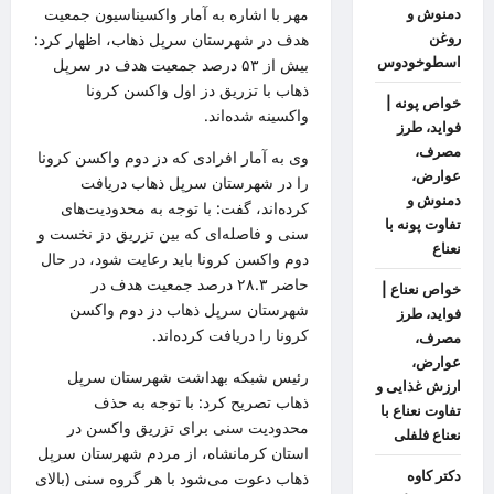
مهر
با اشاره به آمار واکسیناسیون جمعیت
دمنوش و
هدف در شهرستان
سرپل
ذهاب
، اظهار کرد:
روغن
اسطوخودوس
بیش از ۵۳ درصد جمعیت هدف در
سرپل
ذهاب
با تزریق دز اول واکسن
کرونا
خواص پونه |
واکسینه شده‌اند.
فواید، طرز
مصرف،
وی به آمار افرادی که دز دوم واکسن
کرونا
عوارض،
را در شهرستان
سرپل
ذهاب
دریافت
دمنوش و
کرده‌اند، گفت: با توجه به محدودیت‌های
تفاوت پونه با
سنی و فاصله‌ای که بین تزریق دز نخست و
نعناع
دوم واکسن کرونا باید رعایت شود، در حال
حاضر ۲۸.۳ درصد جمعیت هدف در
خواص نعناع |
شهرستان
سرپل
ذهاب
دز دوم واکسن
فواید، طرز
کرونا را دریافت کرده‌اند.
مصرف،
عوارض،
رئیس شبکه بهداشت شهرستان
سرپل
ارزش غذایی و
ذهاب
تصریح کرد: با توجه به حذف
تفاوت نعناع با
محدودیت سنی برای تزریق واکسن در
نعناع فلفلی
استان کرمانشاه، از مردم شهرستان
سرپل
دکتر کاوه
ذهاب
دعوت می‌شود با هر گروه سنی (بالای