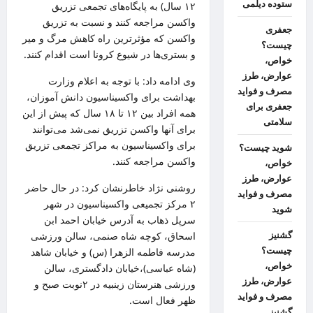
ستوده دیلمی
۱۲ سال) به پایگاه‌های تجمعی تزریق
واکسن مراجعه کنند و نسبت به تزریق
جعفری
واکسن که مؤثرترین راه کاهش مرگ و
میر
چیست؟
و بستری‌ها در شیوع کرونا است اقدام کنند.
خواص،
عوارض، طرز
وی ادامه داد: با توجه به اعلام وزارت
مصرف و فواید
بهداشت برای واکسیناسیون دانش آموزان،
جعفری برای
همه افراد بین ۱۲ تا ۱۸ سال که پیش از این
سلامتی
برای آنها واکسن تزریق نمی‌شد می‌توانند
برای واکسیناسیون به مراکز تجمعی تزریق
شوید چیست؟
واکسن مراجعه کنند.
خواص،
عوارض، طرز
روشنی نژاد خاطرنشان کرد: در حال حاضر
مصرف و فواید
۲ مرکز تجمیعی واکسیناسیون در شهر
شوید
سرپل
ذهاب
به آدرس خیابان احمد
ابن
اسحاق، کوچه شاه
صنمی
، سالن ورزشی
گشنیز
چیست؟
مدرسه فاطمه الزهرا (
س)
و خیابان شاهد
خواص،
(شاه عباسی)،خیابان دادگستری، سالن
عوارض، طرز
ورزشی هنرستان
زینبیه
در
۲نوبت
صبح و
مصرف و فواید
ظهر فعال است.
گشنیز