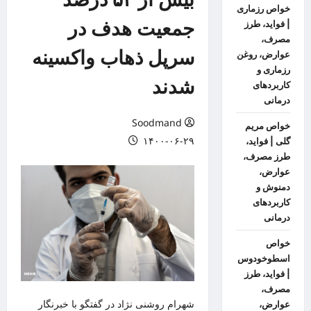
خواص رزماری
جمعیت هدف در
| فواید، طرز
مصرف،
سرپل ذهاب واکسینه
عوارض، روغن
رزماری و
شدند
کاربردهای
درمانی
Soodmand
خواص مریم
۱۴۰۰-۰۶-۲۹
گلی | فواید،
طرز مصرف،
عوارض،
دمنوش و
کاربردهای
درمانی
خواص
اسطوخودوس
| فواید، طرز
مصرف،
شهرام روشنی نژاد در گفتگو با
خبرنگار
عوارض،