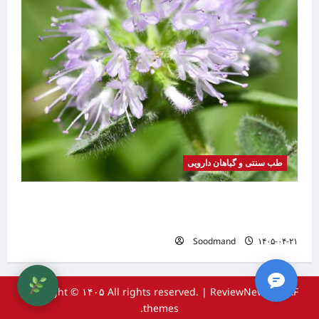
طب سنتی و گیاهان دارویی
گیاه
بیماری
موضوع
خواص پونه | فواید، طرز مصرف، عوارض، دمنوش و
تفاوت پونه با نعناع
Soodmand
۱۴۰۵-۰۴-۲۱
Copyright © ۱۴۰۵ All rights reserved.
|
ReviewNews
by AF
themes.