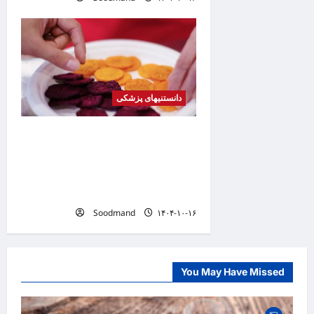
دانستنیهای پزشکی
کشف فرمولی برای تبدیل
هله‌هوله به میان‌وعده‌ای سالم /
چطور بدون عذاب وجدان چیپس
بخوریم؟
Soodmand
۱۴۰۴-۱۰-۱۶
You May Have Missed