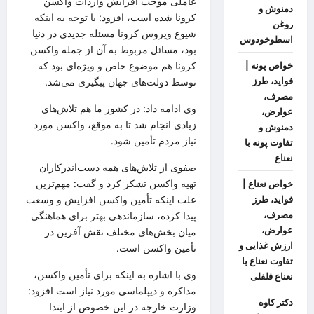
عاملی موجب افزایش واردات واکسن
دمنوش و
کرونا
شده است، افزود: با توجه به اینکه
روغن
شیوع ویروس
کرونا
مسئله جدیدی در دنیا
اسطوخودوس
بود، مسائل مربوط به آن از جمله واکسن
کرونا
هم موضوع خاص و ویژه‌ای بود که
خواص پونه |
توسط دولت‌های جهان پیگیری می‌شد.
فواید، طرز
مصرف،
وی ادامه داد: در کشور ما هم تلاش‌های
عوارض،
زیادی انجام شد تا به موقع، واکسن مورد
دمنوش و
نیاز مردم تأمین شود.
تفاوت پونه با
نعناع
صفوی از تلاش‌های همه دست‌اندرکاران
تهیه واکسن تشکر کرد و گفت: مهم‌ترین
خواص نعناع |
علت اینکه تأمین واکسن افزایش و وسعت
فواید، طرز
پیدا کرده، سازماندهی بهتر برای هماهنگی
مصرف،
عوارض،
میان بخش‌های
مختلف
نقش آفرین در
ارزش غذایی و
تأمین واکسن است.
تفاوت نعناع با
وی با اشاره به اینکه برای تأمین واکسن،
نعناع فلفلی
مذاکره و دیپلماسی مورد نیاز است افزود:
دکتر کاوه
وزارت خارجه در این خصوص از ابتدا