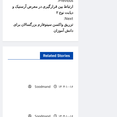
P
Previous:
ارتباط بین قرارگیری در معرض آرسنیک و
o
دیابت نوع ۲
s
Next:
t
تزریق واکسن سینوفارم بزرگسالان برای
دانش آموزان
n
a
v
Related Stories
i
دانستنیهای پزشکی
g
تفکر سیستمی، پیش‌نیاز عبور از
a
بحران‌های سلامت است
t
Soodmand
۱۴۰۴-۱۰-۱۶
دانستنیهای پزشکی
i
o
خطری که بیماران قلبی را تهدید
n
می کند
Soodmand
۱۴۰۴-۱۰-۱۶