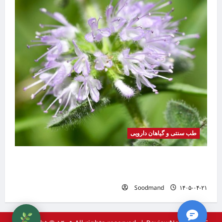
طب سنتی و گیاهان دارویی
گیاه
بیماری
موضوع
خواص پونه | فواید، طرز مصرف، عوارض، دمنوش و
تفاوت پونه با نعناع
Soodmand
۱۴۰۵-۰۴-۲۱