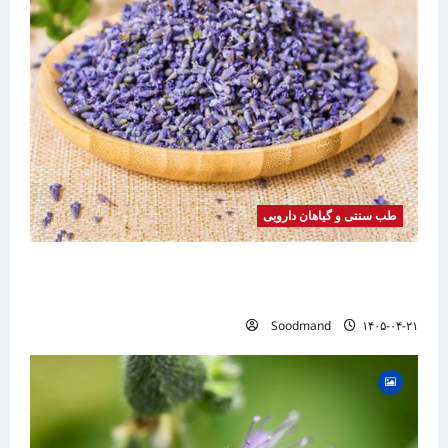
طب سنتی و گیاهان دارویی
خواص اسطوخودوس | فواید، طرز مصرف، عوارض،
دمنوش و روغن اسطوخودوس
Soodmand
۱۴۰۵-۰۴-۲۱