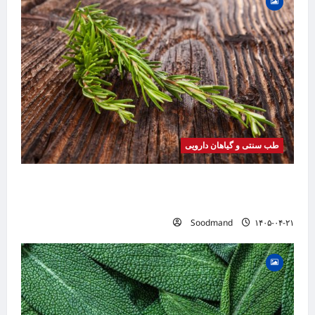
طب سنتی و گیاهان دارویی
خواص رزماری | فواید، طرز مصرف، عوارض، روغن
رزماری و کاربردهای درمانی
Soodmand
۱۴۰۵-۰۴-۲۱