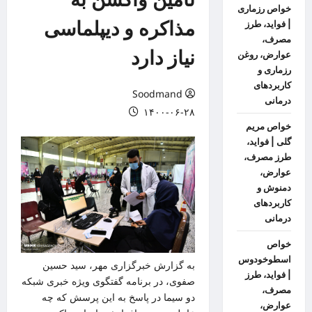
خواص رزماری
مذاکره و دیپلماسی
| فواید، طرز
مصرف،
نیاز دارد
عوارض، روغن
رزماری و
کاربردهای
Soodmand
درمانی
۱۴۰۰-۰۶-۲۸
خواص مریم
گلی | فواید،
طرز مصرف،
عوارض،
دمنوش و
کاربردهای
درمانی
خواص
اسطوخودوس
به گزارش
خبرگزاری مهر
، سید حسین
| فواید، طرز
صفوی، در برنامه گفتگوی ویژه خبری شبکه
مصرف،
دو سیما در پاسخ به این پرسش که چه
عوارض،