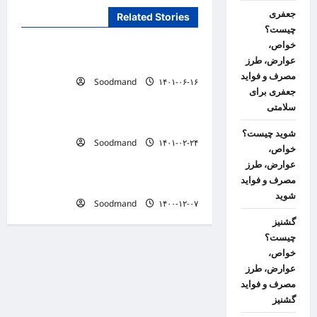
a
جعفری
Related Stories
لیست پزشکان
چیست؟
v
خواص،
i
نازیلا نجفی
عوارض، طرز
g
مصرف و فواید
Soodmand
۱۴۰۱-۰۶-۱۶
لیست پزشکان
جعفری برای
a
سلامتی
t
حسین کرجالیان
شوید چیست؟
i
Soodmand
۱۴۰۱-۰۲-۲۴
لیست پزشکان
خواص،
o
عوارض، طرز
مصرف و فواید
علیرضا لاشیئی
n
شوید
Soodmand
۱۴۰۰-۱۲-۰۷
گشنیز
چیست؟
خواص،
عوارض، طرز
مصرف و فواید
گشنیز