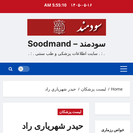
Ski
5:55:11 AM
۱۴۰۵-۰۵-۱۶
t
conten
سودمند – Soodmand
. : . سایت اطلاعات پزشکی و طب سنتی . : .
Primary
Menu
Home
لیست پزشکان
حيدر شهرياري راد
لیست پزشکان
حیدر شهریاری راد
خواص رزماری