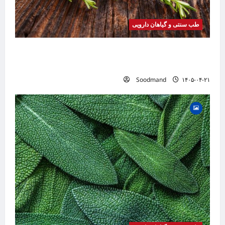
طب سنتی و گیاهان دارویی
خواص رزماری | فواید، طرز مصرف، عوارض، روغن
رزماری و کاربردهای درمانی
Soodmand
۱۴۰۵-۰۴-۲۱