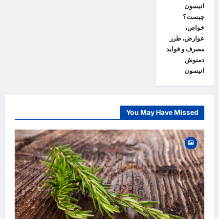
انیسون
چیست؟
خواص،
عوارض، طرز
مصرف و فواید
دمنوش
انیسون
You May Have Missed