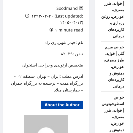
| فواید، طرز
Soodmand
مصرف،
۱۳۹۳-۰۴-۲۰ (Last updated:
عوارض، روغن
۱۴۰۵-۰۴-۱۳)
رزماری و
کاربردهای
۱ minute read
درمانی
نام :حیدر شهریاری راد
خواص مریم
تلفن :۸۲۰۳۹
گلی | فواید،
طرز مصرف،
متخصص ارتوپدی وجراحی استخوان
عوارض،
دمنوش و
آدرس مطب :ایران – تهران -منطقه ۰۲ –
کاربردهای
بزرگراه همت – نرسیده به بزرگراه چمران
درمانی
– بیمارستان میلاد
خواص
اسطوخودوس
About the Author
| فواید، طرز
مصرف،
عوارض،
دمنوش و