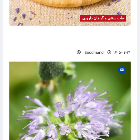
طب سنتی و گیاهان دارویی
خواص اسطوخودوس | فواید، طرز مصرف، عوارض،
دمنوش و روغن اسطوخودوس
Soodmand
۱۴۰۵-۰۴-۲۱