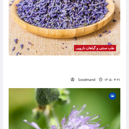
طب سنتی و گیاهان دارویی
خواص اسطوخودوس | فواید، طرز مصرف، عوارض،
دمنوش و روغن اسطوخودوس
Soodmand
۱۴۰۵-۰۴-۲۱