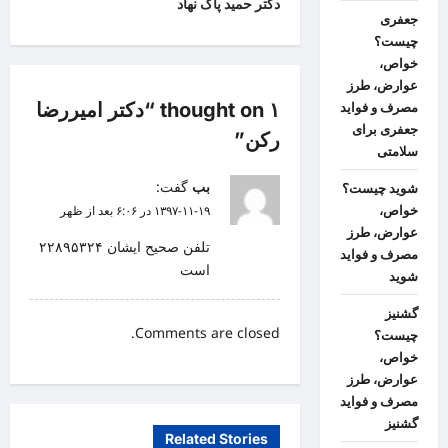
دکتر حمید پاک نهاد
جعفری
t
چیست؟
n
خواص،
عوارض، طرز
a
۱ thought on “
دکتر امیررضا
مصرف و فواید
v
جعفری برای
رکن
”
i
سلامتی
g
بب
گفت:
شوید چیست؟
۱۳۹۷-۱۱-۱۹ در ۶:۰۶ بعد از ظهر
خواص،
a
عوارض، طرز
t
تلفن صحیح ایشان ۲۲۸۹۵۳۲۴
مصرف و فواید
است
i
شوید
o
گشنیز
Comments are closed.
چیست؟
n
خواص،
عوارض، طرز
مصرف و فواید
گشنیز
Related Stories
لیست پزشکان