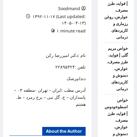
| فواید، طرز
Soodmand
مصرف،
۱۳۹۲-۱۱-۱۷ (Last updated:
عوارض، روغن
۱۴۰۵-۰۴-۱۳)
رزماری و
کاربردهای
۱ minute read
۱ comment
درمانی
خواص مریم
نام :دکتر امیررضا رکن
گلی | فواید،
طرز مصرف،
تلفن :۲۲۸۹۵۳۲۴
عوارض،
دمنوش و
دندانپزشک
کاربردهای
درمانی
آدرس مطب :ایران – تهران -منطقه ۰۳ –
پاسداران – خ. گل نبی – برج زمرد – ط.
خواص
هشتم
اسطوخودوس
| فواید، طرز
مصرف،
عوارض،
About the Author
دمنوش و