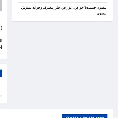
انیسون چیست؟ خواص، عوارض، طرز مصرف و فواید دمنوش
انیسون
P
:
ا
o
s
t
n
a
نا
۱۶
v
i
g
You May Have Missed