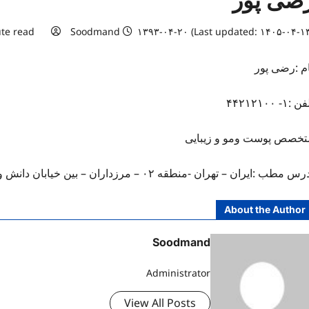
ضی پور
te read
Soodmand
۱۳۹۳-۰۴-۲۰ (Last updated: ۱۴۰۵-۰۴-۱۳
ام :رضی پور
 :۱- ۴۴۲۱۲۱۰۰
تخصص پوست ومو و زیبایی
س مطب :ایران – تهران -منطقه ۰۲ – مرزداران – بین خیابان دانش و ایثار – کلینیک مرزداران
About the Author
Soodmand
Administrator
View All Posts