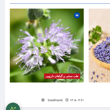
گیاه
بیماری
موضوع
طب سنتی و گیاهان دارویی
صرف، عوارض،
خواص پونه | فواید، طرز مصرف، عوارض، دمنوش و
تفاوت پونه با نعناع
Soodmand
۱۴۰۵-۰۴-۲۱