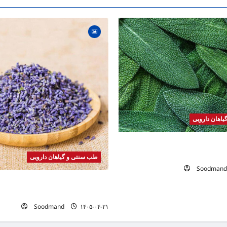
اهان دارویی
 | فواید، طرز مصرف، عوارض،
های درمانی
طب سنتی و گیاهان دارویی
Soodmand
خواص اسطوخودوس | فواید، طرز م
دمنوش و روغن اسطوخودوس
Soodmand
۱۴۰۵-۰۴-۲۱