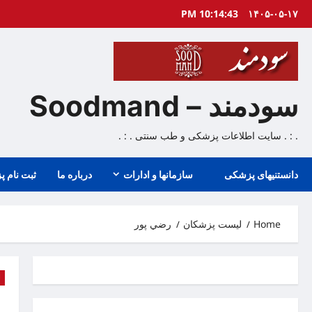
Ski
10:14:44 PM
۱۴۰۵-۰۵-۱۷
t
conten
سودمند – Soodmand
. : . سایت اطلاعات پزشکی و طب سنتی . : .
دانستنیهای پزشکی
سازمانها و ادارات
درباره ما
ثبت نام پ
Home
لیست پزشکان
رضي پور
ل