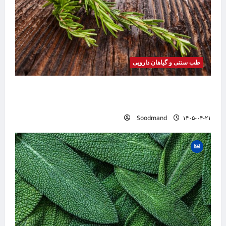
طب سنتی و گیاهان دارویی
خواص رزماری | فواید، طرز مصرف، عوارض، روغن
رزماری و کاربردهای درمانی
Soodmand
۱۴۰۵-۰۴-۲۱