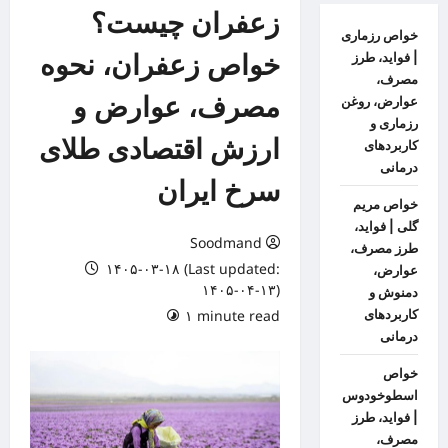
زعفران چیست؟
خواص رزماری
خواص زعفران، نحوه
| فواید، طرز
مصرف،
مصرف، عوارض و
عوارض، روغن
رزماری و
ارزش اقتصادی طلای
کاربردهای
درمانی
سرخ ایران
خواص مریم
گلی | فواید،
Soodmand
طرز مصرف،
۱۴۰۵-۰۳-۱۸ (Last updated:
عوارض،
۱۴۰۵-۰۴-۱۳)
دمنوش و
کاربردهای
۱ minute read
درمانی
خواص
اسطوخودوس
| فواید، طرز
مصرف،