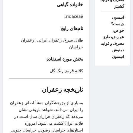
خانواده گیاهی
گشنیز
Iridaceae
انیسون
چیست؟
نام‌های رایج
خواص،
عوارض، طرز
طلای سرخ، زعفران ایرانی، زعفران
مصرف و فواید
خراسان
دمنوش
انیسون
بخش مورد استفاده
کلاله قرمز رنگ گل
تاریخچه زعفران
بسیاری از پژوهشگران منشأ اصلی زعفران
را ایران می‌دانند. شواهد تاریخی نشان
می‌دهد که زعفران هزاران سال است در
فلات ایران کشت می‌شود. امروزه
استان‌های خراسان رضوی، خراسان جنوبی