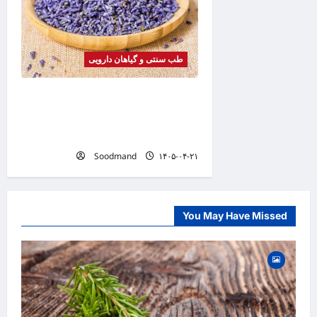
طب سنتی و گیاهان دارویی
خواص اسطوخودوس | فواید، طرز
مصرف، عوارض، دمنوش و روغن
اسطوخودوس
Soodmand
۱۴۰۵-۰۴-۲۱
You May Have Missed