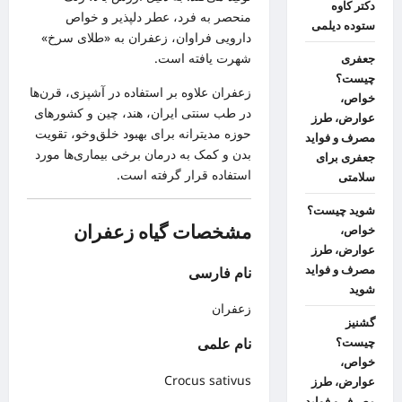
دکتر کاوه
منحصر به فرد، عطر دلپذیر و خواص
ستوده دیلمی
دارویی فراوان، زعفران به «طلای سرخ»
شهرت یافته است.
جعفری
چیست؟
زعفران علاوه بر استفاده در آشپزی، قرن‌ها
خواص،
در طب سنتی ایران، هند، چین و کشورهای
عوارض، طرز
حوزه مدیترانه برای بهبود خلق‌وخو، تقویت
مصرف و فواید
بدن و کمک به درمان برخی بیماری‌ها مورد
جعفری برای
استفاده قرار گرفته است.
سلامتی
شوید چیست؟
مشخصات گیاه زعفران
خواص،
عوارض، طرز
مصرف و فواید
نام فارسی
شوید
زعفران
گشنیز
چیست؟
نام علمی
خواص،
Crocus sativus
عوارض، طرز
مصرف و فواید