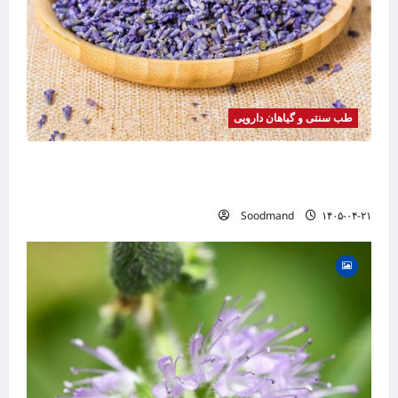
طب سنتی و گیاهان دارویی
خواص اسطوخودوس | فواید، طرز مصرف، عوارض،
دمنوش و روغن اسطوخودوس
Soodmand
۱۴۰۵-۰۴-۲۱