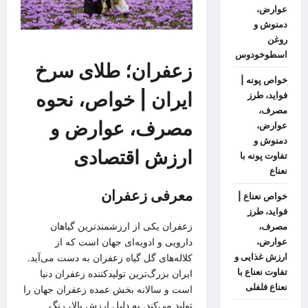
عوارض،
دمنوش و
روغن
اسطوخودوس
زعفران؛ طلای سرخ
خواص پونه |
ایران | خواص، نحوه
فواید، طرز
مصرف،
مصرف، عوارض و
عوارض،
دمنوش و
ارزش اقتصادی
تفاوت پونه با
نعناع
معرفی زعفران
خواص نعناع |
فواید، طرز
زعفران یکی از ارزشمندترین گیاهان
مصرف،
دارویی و ادویه‌ای جهان است که از
عوارض،
ارزش غذایی و
کلاله‌های گل گیاه زعفران به دست می‌آید.
تفاوت نعناع با
ایران بزرگ‌ترین تولیدکننده زعفران دنیا
نعناع فلفلی
است و سالانه بخش عمده زعفران جهان را
تولید می‌کند. به دلیل ارزش بالا، رنگ