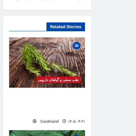
t
n
a
Related Stories
v
i
g
a
t
i
طب سنتی و گیاهان دارویی
o
خواص رزماری | فواید، طرز
n
مصرف، عوارض، روغن رزماری و
کاربردهای درمانی
Soodmand
۱۴۰۵-۰۴-۲۱