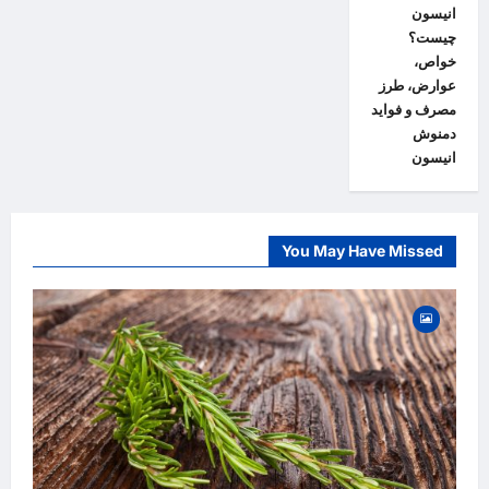
انیسون
چیست؟
خواص،
عوارض، طرز
مصرف و فواید
دمنوش
انیسون
You May Have Missed