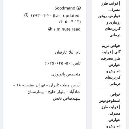
| فواید، طرز
Soodmand
مصرف،
۱۳۹۳-۰۴-۲۰ (Last updated:
عوارض، روغن
۱۴۰۵-۰۴-۱۳)
رزماری و
کاربردهای
۱ minute read
درمانی
خواص مریم
نام :لیلا عارفیان
گلی | فواید،
طرز مصرف،
تلفن :۵۰- ۶۶۲۵۰۶۴۵
عوارض،
دمنوش و
متخصص پاتولوژی
کاربردهای
درمانی
آدرس مطب :ایران – تهران -منطقه ۱۸ –
شادآباد – بلوار خلیج – بیمارستان
خواص
شهیدفیاض بخش
اسطوخودوس
| فواید، طرز
مصرف،
عوارض،
دمنوش و