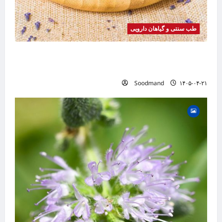
طب سنتی و گیاهان دارویی
خواص اسطوخودوس | فواید، طرز مصرف، عوارض،
دمنوش و روغن اسطوخودوس
Soodmand
۱۴۰۵-۰۴-۲۱