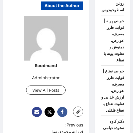
روغن
About the Author
اسطوخودوس
خواص پونه |
فواید، طرز
مصرف،
عوارض،
دمنوش و
تفاوت پونه با
نعناع
Soodmand
خواص نعناع |
Administrator
فواید، طرز
مصرف،
View All Posts
عوارض،
ارزش غذایی و
تفاوت نعناع با
نعناع فلفلی
دکتر کاوه
P
Previous:
ستوده دیلمی
فرزانه محمدی ضیا