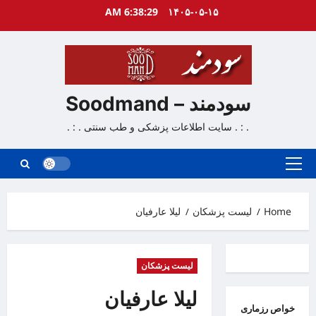
Ski
6:38:29 AM
۱۴۰۵-۰۵-۱۵
t
conten
سودمند – Soodmand
. : . سایت اطلاعات پزشکی و طب سنتی . : .
Primary
Menu
Home
لیست پزشکان
ليلا عارفيان
لیست پزشکان
لیلا عارفیان
خواص رزماری