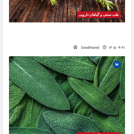
طب سنتی و گیاهان دارویی
خواص رزماری | فواید، طرز مصرف، عوارض، روغن
رزماری و کاربردهای درمانی
Soodmand
۱۴۰۵-۰۴-۲۱