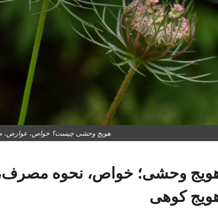
هویج وحشی چیست؟ خواص، عوارض، طر
ویج وحشی؛ خواص، نحوه مصرف، ع
ویج کوهی