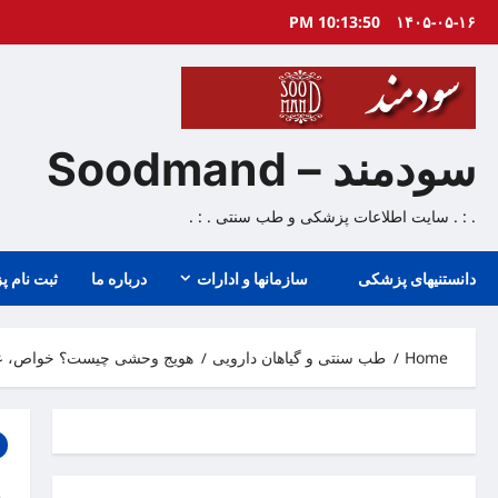
Ski
10:13:51 PM
۱۴۰۵-۰۵-۱۶
t
conten
سودمند – Soodmand
. : . سایت اطلاعات پزشکی و طب سنتی . : .
دانستنیهای پزشکی
سازمانها و ادارات
درباره ما
ثبت نام پ
Home
طب سنتی و گیاهان دارویی
هویج وحشی چیست؟ خواص، عو