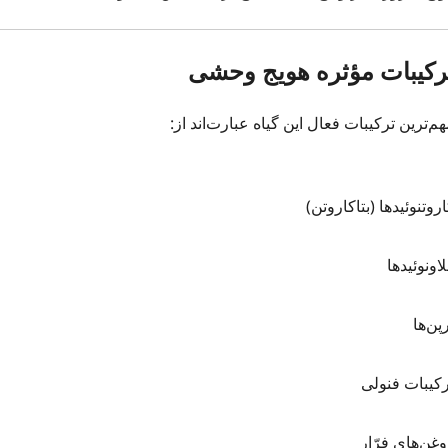
رکیبات مؤثره هویج وحشی
م‌ترین ترکیبات فعال این گیاه عبارت‌اند از:
روتنوئیدها (بتاکاروتن)
اونوئیدها
پن‌ها
رکیبات فنولی
غن‌های فرّار