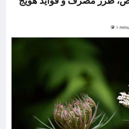
 طرز مصرف و فواید هویج
۱ minu