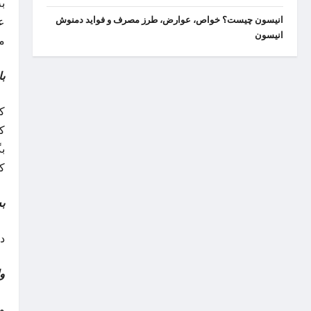
ب
انیسون چیست؟ خواص، عوارض، طرز مصرف و فواید دمنوش
عد
انیسون
م
با
کو
ک
ب
ک
به
در
و
و