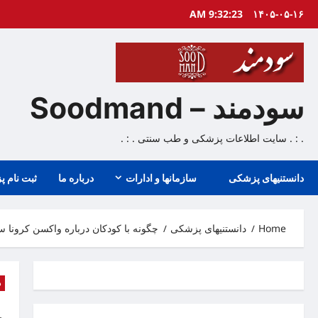
Ski
9:32:24 AM
۱۴۰۵-۰۵-۱۶
t
conten
سودمند – Soodmand
. : . سایت اطلاعات پزشکی و طب سنتی . : .
دانستنیهای پزشکی
سازمانها و ادارات
درباره ما
ثبت نام پ
Home
دانستنیهای پزشکی
چگونه با کودکان درباره واکسن کرونا 
د