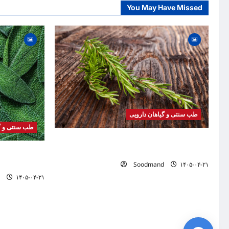
You May Have Missed
طب سنتی و گیاهان دارویی
طب سنتی و گی
خواص رزماری | فواید، طرز مصرف، عوارض، روغن
رزماری و کاربردهای درمانی
خواص مریم گلی
Soodmand
۱۴۰۵-۰۴-۲۱
دمنوش و کاربرد
۱۴۰۵-۰۴-۲۱