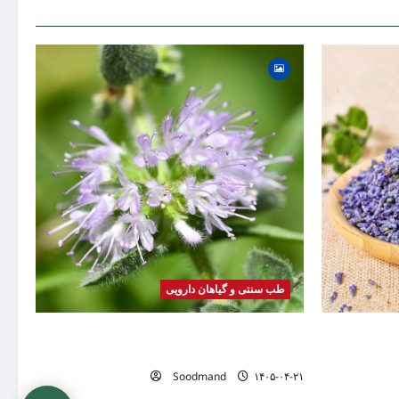
گیاه
بیماری
موضوع
طب سنتی و گیاهان دارویی
صرف، عوارض،
خواص پونه | فواید، طرز مصرف، عوارض، دمنوش و
تفاوت پونه با نعناع
Soodmand
۱۴۰۵-۰۴-۲۱