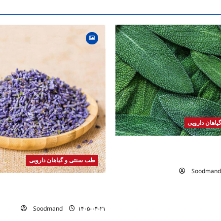
اهان دارویی
 | فواید، طرز مصرف، عوارض،
های درمانی
طب سنتی و گیاهان دارویی
Soodmand
خواص اسطوخودوس | فواید، طرز م
دمنوش و روغن اسطوخودوس
Soodmand
۱۴۰۵-۰۴-۲۱