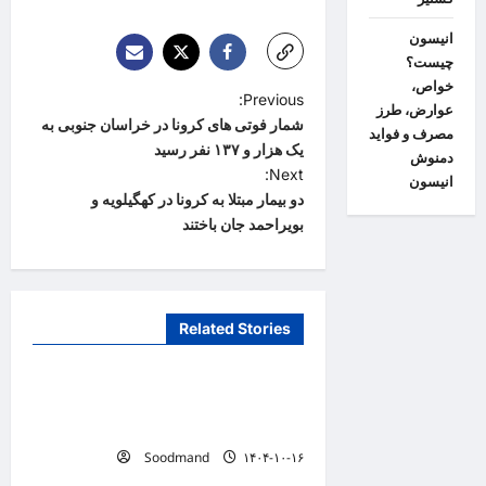
انیسون
چیست؟
خواص،
P
Previous:
عوارض، طرز
شمار فوتی های کرونا در خراسان جنوبی به
o
مصرف و فواید
یک هزار و ۱۳۷ نفر رسید
دمنوش
s
Next:
انیسون
t
دو بیمار مبتلا به کرونا در کهگیلویه و
بویراحمد جان باختند
n
a
v
Related Stories
i
دانستنیهای پزشکی
g
تفکر سیستمی، پیش‌نیاز عبور از
a
بحران‌های سلامت است
t
Soodmand
۱۴۰۴-۱۰-۱۶
دانستنیهای پزشکی
i