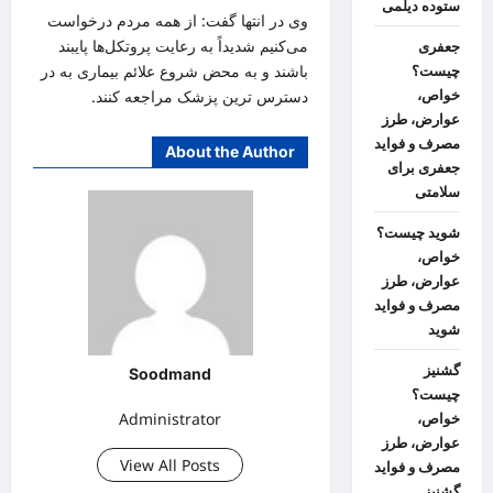
ستوده دیلمی
وی در انتها گفت: از همه مردم درخواست
می‌کنیم شدیداً به رعایت پروتکل‌ها پایبند
جعفری
باشند و به محض شروع علائم بیماری به در
چیست؟
خواص،
دسترس
ترین
پزشک مراجعه کنند.
عوارض، طرز
مصرف و فواید
About the Author
جعفری برای
سلامتی
شوید چیست؟
خواص،
عوارض، طرز
مصرف و فواید
شوید
گشنیز
Soodmand
چیست؟
Administrator
خواص،
عوارض، طرز
View All Posts
مصرف و فواید
گشنیز