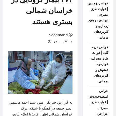
خواص رزماری
خراسان شمالی
| فواید، طرز
مصرف،
بستری هستند
عوارض، روغن
رزماری و
کاربردهای
Soodmand
درمانی
۱۴۰۰-۰۷-۰۲
خواص مریم
گلی | فواید،
طرز مصرف،
عوارض،
دمنوش و
کاربردهای
درمانی
خواص
اسطوخودوس
به گزارش
خبرنگار مهر
، سید احمد هاشمی
| فواید، طرز
مصرف،
عصر جمعه در گفتگو با شبکه
اترک
عوارض،
خراسان شمالی اظهار کرد: با اعلام نتایج