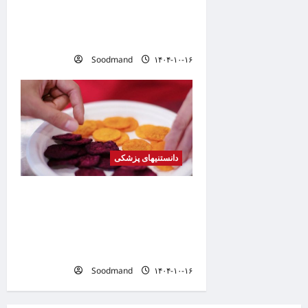
o
خطری که بیماران قلبی را تهدید
n
می کند
Soodmand
۱۴۰۴-۱۰-۱۶
دانستنیهای پزشکی
کشف فرمولی برای تبدیل
هله‌هوله به میان‌وعده‌ای سالم /
چطور بدون عذاب وجدان چیپس
بخوریم؟
Soodmand
۱۴۰۴-۱۰-۱۶