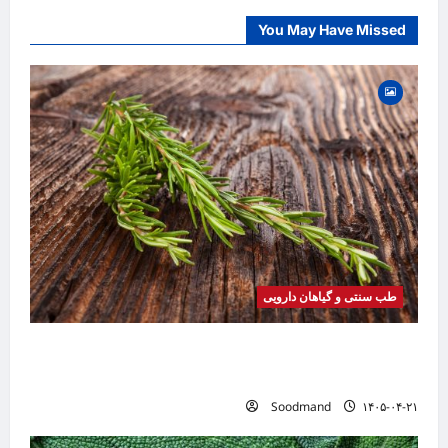
You May Have Missed
طب سنتی و گیاهان دارویی
خواص رزماری | فواید، طرز مصرف، عوارض، روغن
رزماری و کاربردهای درمانی
Soodmand
۱۴۰۵-۰۴-۲۱