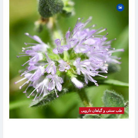
طب سنتی و گیاهان دارویی
گیاه
بیماری
موضوع
خواص پونه | فواید، طرز مصرف، عوارض، دمنوش و
تفاوت پونه با نعناع