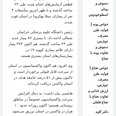
دمنوش و
قطعی آزمایش‌های انجام شده، طی ۲۴
روغن
ساعته گذشته و تا ظهر امروز متأسفانه ۴
اسطوخودوس
نفر از بیماران مبتلا به
کرونا
در استان فوت
شدند.
خواص پونه |
فواید، طرز
رئیس دانشگاه علوم پزشکی خراسان
مصرف،
شمالی ادامه داد: با بستری ۸۷ بیمار جدید
عوارض،
طی ۲۴ ساعت گذشته، هم اکنون ۳۷۳ بیمار
دمنوش و
دارای علائم بیماری
کووید
۱۹ در
تفاوت پونه با
بیمارستان‌های استان بستری هستند.
نعناع
وی افزود: هم اکنون واکسیناسیون در استان
خواص نعناع |
از سرعت قابل قبولی برخوردار است و
فواید، طرز
تاکنون بیش از ۵۱ درصد جامعه هدف در
مصرف،
استان واکسن دریافت کرده‌اند.
عوارض،
ارزش غذایی و
هاشمی بیان داشت: به دنبال افزایش
تفاوت نعناع با
سرعت واکسیناسیون خصوصاً در مناطق
نعناع فلفلی
روستایی هستیم؛ اکنون روزانه حدود ۱۰
هزار دز واکسن در استان تزریق می‌شود.
دکتر کاوه