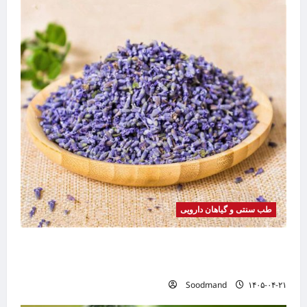
طب سنتی و گیاهان دارویی
خواص اسطوخودوس | فواید، طرز مصرف، عوارض،
دمنوش و روغن اسطوخودوس
Soodmand
۱۴۰۵-۰۴-۲۱