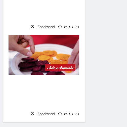
o
خطری که بیماران قلبی را تهدید
n
می کند
Soodmand
۱۴۰۴-۱۰-۱۶
دانستنیهای پزشکی
کشف فرمولی برای تبدیل
هله‌هوله به میان‌وعده‌ای سالم /
چطور بدون عذاب وجدان چیپس
بخوریم؟
Soodmand
۱۴۰۴-۱۰-۱۶