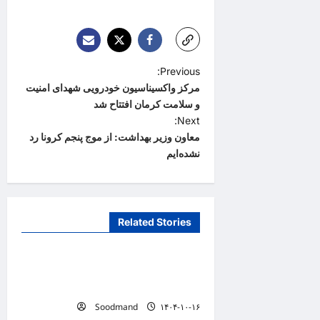
P
Previous:
مرکز واکسیناسیون خودرویی شهدای امنیت
o
و سلامت کرمان افتتاح شد
s
Next:
t
معاون وزیر بهداشت:‌ از موج پنجم کرونا رد
نشده‌ایم
n
a
v
Related Stories
i
دانستنیهای پزشکی
g
تفکر سیستمی، پیش‌نیاز عبور از
a
بحران‌های سلامت است
t
Soodmand
۱۴۰۴-۱۰-۱۶
دانستنیهای پزشکی
i