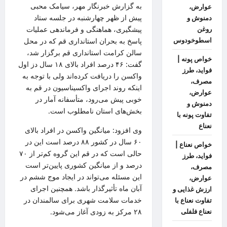
به گزارش
خبرنگار مهر
، سیامک محبی
عوارض،
پیش از ظهر چهارشنبه در جلسه ستاد
دمنوش و
پیشگیری، هماهنگی و فرماندهی عملیات
روغن
اسطوخودوس
پاسخ به بحران استانداری قم که در محل
سالن کرامت استانداری قم برگزار شد،
خواص پونه |
گفت: ۴۶ درصد افراد بالای ۱۸ سال دز اول
فواید، طرز
واکسن را دریافت کرده‌اند ولی با توجه به
مصرف،
اینکه روند اجرای واکسیناسیون در قم به
عوارض،
خوبی پیش می‌رود، متأسفانه آمار در
دمنوش و
بخش‌های استان نامطلوب است.
تفاوت پونه با
نعناع
وی افزود: میانگین واکسن در افراد بالای
۶۰ سال در کشور ۸۸ درصد است این در
خواص نعناع |
حالی است که در قم این گروه کم‌تر از ۷۰
فواید، طرز
درصد و از میانگین کشوری پایین‌تر است
مصرف،
این مسئله می‌تواند در ایجاد موج ششم در
عوارض،
آبان ماه تأثیرگذار باشد. همچنین اجرای
ارزش غذایی و
خدمات سلامت شهری برای سالمندان در
تفاوت نعناع با
۲۸ مرکز به زودی آغاز می‌شود.
نعناع فلفلی