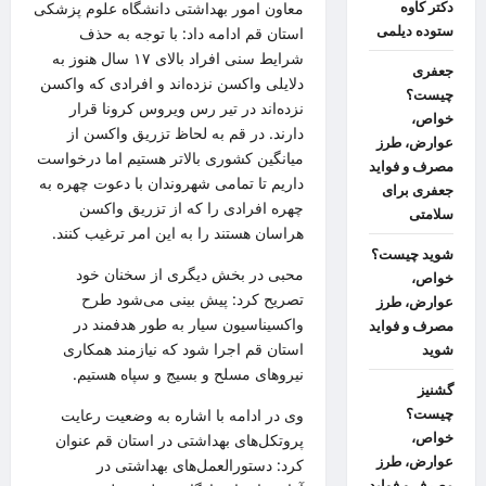
دکتر کاوه
معاون امور بهداشتی دانشگاه علوم پزشکی
ستوده دیلمی
استان قم ادامه داد: با توجه به حذف
شرایط سنی افراد بالای ۱۷ سال هنوز به
جعفری
دلایلی واکسن نزده‌اند و افرادی که واکسن
چیست؟
نزده‌اند در تیر رس ویروس
کرونا
قرار
خواص،
دارند. در قم به لحاظ تزریق واکسن از
عوارض، طرز
میانگین کشوری بالاتر هستیم اما درخواست
مصرف و فواید
داریم تا تمامی شهروندان با دعوت چهره به
جعفری برای
چهره افرادی را که از تزریق واکسن
سلامتی
هراسان هستند را به این امر ترغیب کنند.
شوید چیست؟
محبی در بخش دیگری از سخنان خود
خواص،
تصریح کرد: پیش بینی می‌شود طرح
عوارض، طرز
واکسیناسیون سیار به طور هدفمند در
مصرف و فواید
استان قم اجرا شود که نیازمند همکاری
شوید
نیروهای مسلح و بسیج و سپاه هستیم.
گشنیز
چیست؟
وی در ادامه با اشاره به وضعیت رعایت
خواص،
پروتکل‌های بهداشتی در استان قم عنوان
عوارض، طرز
کرد: دستورالعمل‌های بهداشتی در
مصرف و فواید