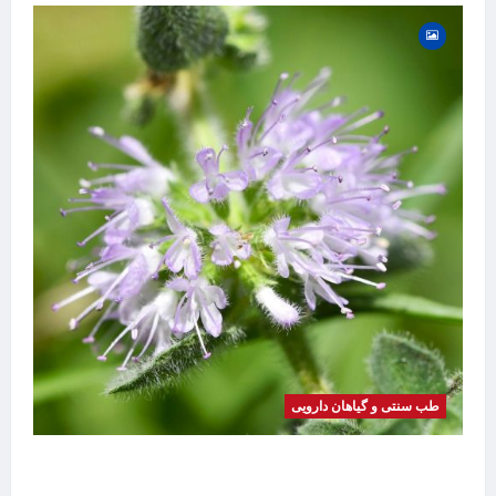
طب سنتی و گیاهان دارویی
گیاه
بیماری
موضوع
خواص پونه | فواید، طرز مصرف، عوارض، دمنوش و