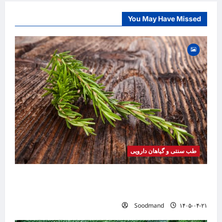
You May Have Missed
طب سنتی و گیاهان دارویی
خواص رزماری | فواید، طرز مصرف، عوارض، روغن
رزماری و کاربردهای درمانی
Soodmand
۱۴۰۵-۰۴-۲۱