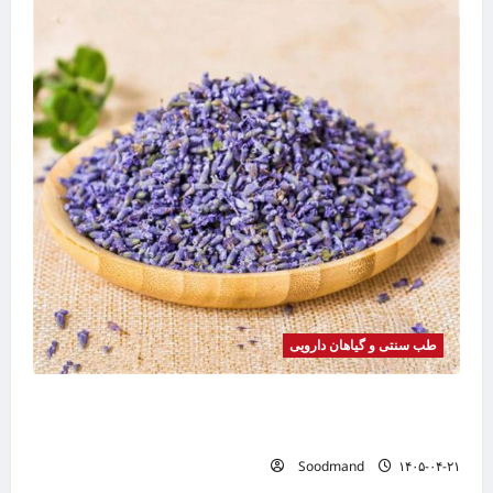
طب سنتی و گیاهان دارویی
خواص اسطوخودوس | فواید، طرز مصرف، عوارض،
دمنوش و روغن اسطوخودوس
Soodmand
۱۴۰۵-۰۴-۲۱