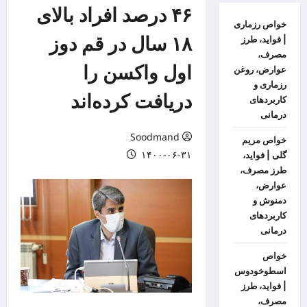
۴۶ درصد افراد بالای
خواص رزماری
۱۸ سال در قم دوز
| فواید، طرز
مصرف،
اول واکسن را
عوارض، روغن
رزماری و
دریافت کرده‌اند
کاربردهای
درمانی
Soodmand
خواص مریم
۱۴۰۰-۰۶-۳۱
گلی | فواید،
طرز مصرف،
عوارض،
دمنوش و
کاربردهای
درمانی
خواص
اسطوخودوس
| فواید، طرز
مصرف،