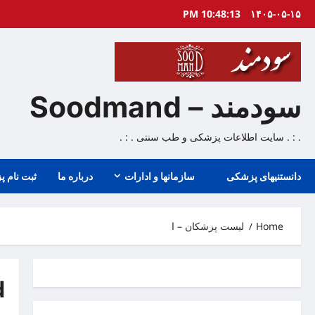
Ski
10:48:14 PM
۱۴۰۵-۰۵-۱۵
t
conten
سودمند – Soodmand
. : . سایت اطلاعات پزشکی و طب سنتی . : .
دانستنیهای پزشکی
سازمانها و ادارات
درباره ما
ثبت نام پ
Home
لیست پزشکان – ا
d