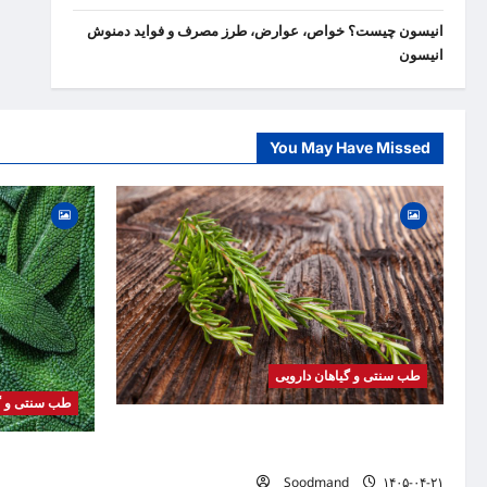
انیسون چیست؟ خواص، عوارض، طرز مصرف و فواید دمنوش
انیسون
You May Have Missed
طب سنتی و گیاهان دارویی
طب سنتی و گی
خواص رزماری | فواید، طرز مصرف، عوارض، روغن
رزماری و کاربردهای درمانی
خواص مریم گلی
Soodmand
۱۴۰۵-۰۴-۲۱
دمنوش و کاربرد