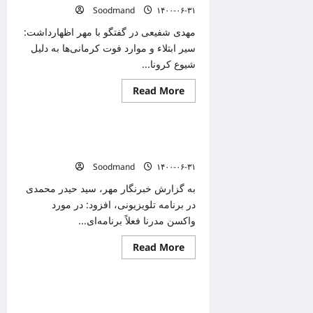
قربانی
Soodmand
۱۴۰۰-۰۶-۳۱
دیگر
گرفت
مهدی شفیعی در گفتگو با مهر اظهارداشت:
سیر ابتلاء و موارد فوت کرمانی‌ها به دلیل
شیوع کرونا...
Read
Read More
دانستنیهای پزشکی
more
about
۱۰
کرمانی
ایران از کجا واکسن فایزر وارد می کند/چه
طی
۲۴
کسانی در اولویت هستند
ساعت
Soodmand
۱۴۰۰-۰۶-۳۱
گذشته
به
دلیل
به گزارش خبرنگار مهر، سید حیدر محمدی
ابتلاء
در برنامه تلویزیونی، افزود: در مورد
به
کرونا
واکسن مدرنا فعلاً برنامه‌ای...
فوت
کردند
Read
Read More
دانستنیهای پزشکی
more
about
ایران
از
۱۱ بلایی که نخوردن آب کافی بر سرتان
کجا
واکسن
می‌آورد