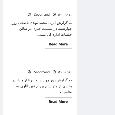
سلامت
بیمه سلامت پنج هزار میلیارد تومان برای
کشور
پنج
کرونایی‌ها هزینه کرد
هزار
Soodmand
۱۴۰۰-۰۶-۳۱
میلیارد
تومان
برای
به گزارش ایرنا، محمد مهدی ناصحی روز
کرونایی‌ها
چهارشنبه در نشست خبری در سالن
هزینه
کرد
جلسات اداره کل بیمه...
Read
Read More
دانستنیهای پزشکی
more
about
بیمه
سلامت
وزیر بهداشت: دستاوردهای دفاع مقدس
پنج
هزار
برای نسل جوان امروز تبیین شود
میلیارد
Soodmand
۱۴۰۰-۰۶-۳۱
تومان
برای
کرونایی‌ها
به گزارش روز چهارشنبه ایرنا از وبدا، در
هزینه
بخشی از متن پیام بهرام عین اللهی به
کرد
مناسبت...
Read
Read More
دانستنیهای پزشکی
more
about
وزیر