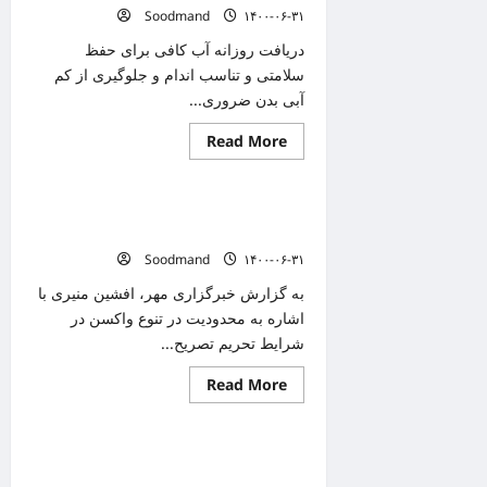
فایزر
Soodmand
۱۴۰۰-۰۶-۳۱
وارد
می
کند/
دریافت روزانه آب کافی برای حفظ
چه
سلامتی و تناسب اندام و جلوگیری از کم
کسانی
در
آبی بدن ضروری...
اولویت
هستند
Read
Read More
دانستنیهای پزشکی
more
about
۱۱
بلایی
ضرورت رعایت پروتکل ها تا پایان
که
نخوردن
واکسیناسیون کرونا
آب
Soodmand
۱۴۰۰-۰۶-۳۱
کافی
بر
سرتان
به گزارش خبرگزاری مهر، افشین منیری با
می‌آورد
اشاره به محدودیت در تنوع واکسن در
شرایط تحریم تصریح...
Read
Read More
دانستنیهای پزشکی
more
about
ضرورت
رعایت
مرکز واکسیناسیون خودرویی در کرمان
پروتکل
ها
افتتاح شد