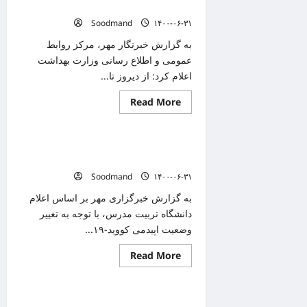
به
نفر دیگر فوت شدند
زیر
Soodmand
۱۴۰۰-۰۶-۳۱
۳۰۰
رسید/
مرگ
به گزارش خبرنگار مهر، مرکز روابط
۲۸۶
عمومی و اطلاع رسانی وزارت بهداشت
نفر
طی
اعلام کرد: از دیروز تا...
۲۴
ساعت
Read
گذشته
Read More
دانستنیهای پزشکی
more
about
شناسایی
۱۷۴۳۳
نحوه حضور دانشگاهیان تربیت مدرس از ۳
بیمار
جدید
مهرماه
کرونایی/
Soodmand
۱۴۰۰-۰۶-۳۱
۲۸۶
نفر
دیگر
به گزارش خبرگزاری مهر بر اساس اعلام
فوت
دانشگاه تربیت مدرس، با توجه به تغییر
شدند
وضعیت اپیدمی کووید-۱۹...
Read
Read More
دانستنیهای پزشکی
more
about
نحوه
حضور
معاون وزیر بهداشت:‌ از موج پنجم کرونا رد
دانشگاهیان