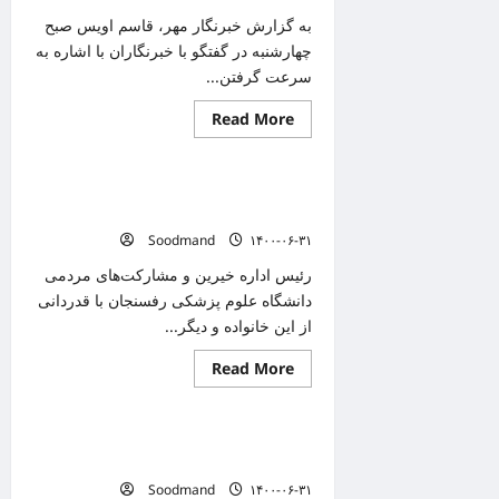
را
جدی
به گزارش خبرنگار مهر، قاسم اویس صبح
بگیرند
چهارشنبه در گفتگو با خبرنگاران با اشاره به
سرعت گرفتن...
Read
Read More
دانستنیهای پزشکی
more
about
رکورد
واکسیناسیون
هم ثواب عزای حسین هم کمک به درمان
در
مازندران
بیماران
شکست/
Soodmand
۱۴۰۰-۰۶-۳۱
تزریق
۹۰
هزار
رئیس اداره خیرین و مشارکت‌های مردمی
دز
دانشگاه علوم پزشکی رفسنجان با قدردانی
در
روز
از این خانواده و دیگر...
Read
Read More
دانستنیهای پزشکی
more
about
هم
ثواب
هم ثواب عزای حسین هم کمک به درمان به
عزای
حسین
بیماران
هم
Soodmand
۱۴۰۰-۰۶-۳۱
کمک