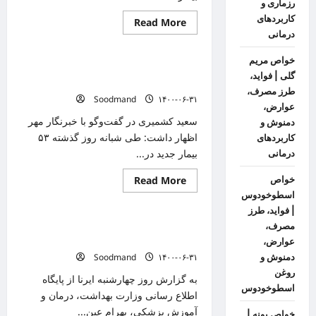
رزماری و
کاربردهای
Read
Read More
دانستنیهای پزشکی
more
درمانی
about
از
خواص مریم
هر
۸ فوتی جدید کرونایی در استان بوشهر/
۱۰۰۰
گلی | فواید،
کردستانی
بستری‌ها کاهش یافت
یک
طرز مصرف،
Soodmand
۱۴۰۰-۰۶-۳۱
نفر
عوارض،
بر
اثر
سعید کشمیری در گفت‌وگو با خبرنگار مهر
دمنوش و
کرونا
اظهار داشت: طی شبانه روز گذشته ۵۳
کاربردهای
جان
باخته
بیمار جدید در...
درمانی
است
Read
خواص
Read More
دانستنیهای پزشکی
more
اسطوخودوس
about
۸
| فواید، طرز
فوتی
وزیر بهداشت: بازبینی اجرای آیین نامه
مصرف،
جدید
کرونایی
داروخانه‌ها ضروری است
عوارض،
در
دمنوش و
۱۴۰۰-۰۶-۳۱
Soodmand
استان
بوشهر/
روغن
بستری‌ها
به گزارش روز چهارشنبه ایرنا از پایگاه
کاهش
اسطوخودوس
اطلاع رسانی وزارت بهداشت، درمان و
یافت
آموزش پزشکی، بهرام عین...
خواص پونه |