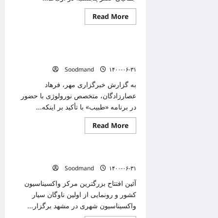
Read
Read More
دانستنیهای پزشکی
more
about
۳۰۶
مورد
بروز سردرد سه روز بعد از تزریق واکسن را
جدید
ابتلا
جدی بگیرید
به
Soodmand
۱۴۰۰-۰۶-۳۱
کرونا
در
استان
به گزارش خبرگزاری مهر، فرهاد
مرکزی
عصارزادگان، متخصص نورولوژی با حضور
شناسایی
شد/
در برنامه «طبیب» با تأکید بر اینکه...
فوت
۸
نفر
Read
Read More
دانستنیهای پزشکی
more
about
بروز
سردرد
افتتاح بزرگترین مرکز واکسیناسیون کشور
سه
روز
Soodmand
۱۴۰۰-۰۶-۳۱
بعد
از
آئین افتتاح بزرگترین مرکز واکسیناسیون
تزریق
واکسن
کشور و رونمایی از اولین ناوگان سیار
را
واکسیناسیون شهری در مشهد برگزار...
جدی
بگیرید