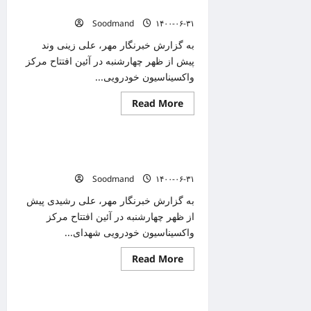
بالای
و سلامت کرمان افتتاح شد
۱۸
Soodmand
۱۴۰۰-۰۶-۳۱
سال
در
قم
به گزارش خبرنگار مهر، علی زینی وند
دوز
پیش از ظهر چهارشنبه در آئین افتتاح مرکز
اول
واکسن
واکسیناسیون خودرویی...
را
دریافت
Read
کرده‌اند
Read More
دانستنیهای پزشکی
more
about
مرکز
واکسیناسیون
روزانه ۱.۵ درصد جمعیت کرمان واکسن
خودرویی
شهدای
کرونا دریافت می‌کنند
امنیت
Soodmand
۱۴۰۰-۰۶-۳۱
و
سلامت
کرمان
به گزارش خبرنگار مهر، علی رشیدی پیش
افتتاح
از ظهر چهارشنبه در آئین افتتاح مرکز
شد
واکسیناسیون خودرویی شهدای...
Read
Read More
دانستنیهای پزشکی
more
about
روزانه
۱.۵
مرکز تجمیعی واکسیناسیون نیروی زمینی
درصد