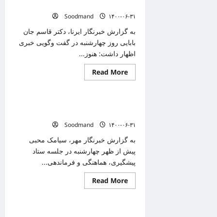
تربیت
نشده‌ایم
مدرس
Soodmand
۱۴۰۰-۰۶-۳۱
از
۳
مهرماه
به گزارش خبرنگار ایرنا، دکتر قاسم جان
بابایی روز چهارشنبه در گفت وگویی خبری
اظهار داشت: هنوز...
Read
Read More
دانستنیهای پزشکی
more
about
معاون
وزیر
۴۶ درصد افراد بالای ۱۸ سال در قم دوز اول
بهداشت:‌
از
واکسن را دریافت کرده‌اند
موج
Soodmand
۱۴۰۰-۰۶-۳۱
پنجم
کرونا
رد
به گزارش خبرنگار مهر، سیامک محبی
نشده‌ایم
پیش از ظهر چهارشنبه در جلسه ستاد
پیشگیری، هماهنگی و فرماندهی...
Read
Read More
دانستنیهای پزشکی
more
about
۴۶
درصد
مرکز واکسیناسیون خودرویی شهدای امنیت
افراد