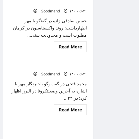
برای
دریافت کردند
سویه
Soodmand
۱۴۰۰-۰۶-۳۱
های
مختلف
تولید
حسین صادفی زاده در گفتگو با مهر
شد
اظهارداشت: روند واکسیناسیون در کرمان
مطلوب است و محدودیت سنی...
Read
Read More
دانستنیهای پزشکی
more
about
۵۰
درصد
کرونا در البرز ۱۳ قربانی دیگر گرفت
مردم
کرمان
Soodmand
۱۴۰۰-۰۶-۳۱
دوز
اول
محمد فتحی در گفت‌وگو باخبرنگار مهر با
واکسن
را
اشاره به آخرین وضعیتکرونا در البرز اظهار
دریافت
کرد: در ۲۴...
کردند
Read
Read More
دانستنیهای پزشکی
more
about
کرونا
در
۱۰ کرمانی طی ۲۴ ساعت گذشته به دلیل
البرز
۱۳
ابتلاء به کرونا فوت کردند