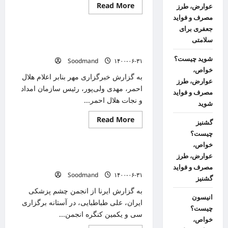
حال
Read
Read More
عوارض، طرز
بررسی
دانستنیهای پزشکی
more
است
مصرف و فواید
about
کرونا
جعفری برای
۱۱
پایش بیش از ۶۲۹ هزار نفر در مرزهای
سلامتی
تَن
دیگر
کشور
را
شوید چیست؟
Soodmand
۱۴۰۰-۰۶-۳۱
در
قم
خواص،
قربانی
به گزارش خبرگزاری مهر بنابر اعلام هلال
عوارض، طرز
کرد
احمر، مهدی ولی‌پور، رئیس سازمان امداد
مصرف و فواید
و نجات هلال احمر...
شوید
Read
Read More
گشنیز
دانستنیهای پزشکی
more
about
چیست؟
پایش
خواص،
بیش
ضعف بینایی یکی از موارد شایع در کودکان و
از
عوارض، طرز
۶۲۹
نوجوانان است
مصرف و فواید
هزار
Soodmand
۱۴۰۰-۰۶-۳۱
نفر
گشنیز
در
مرزهای
به گزارش ایرنا از انجمن چشم پزشکی
کشور
انیسون
ایران، علی طباطبایی، در آستانه برگزاری
چیست؟
سی و یکمین کنگره انجمن...
خواص،