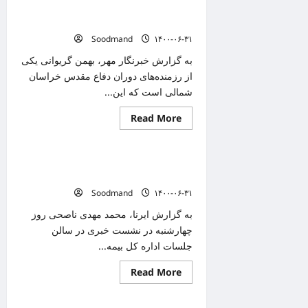
وزارت
روایت رزمنده بجنوردی از جنگ تحمیلی تا
خارجه
دریافت
میدان مقابله با کرونا
هفتگی
Soodmand
۱۴۰۰-۰۶-۳۱
حدود
۱۵
میلیون
به گزارش خبرنگار مهر، بهمن گریوانی یکی
واکسن
از رزمنده‌های دوران دفاع مقدس خراسان
کرونا
است
شمالی است که این...
Read
Read More
دانستنیهای پزشکی
more
about
روایت
رزمنده
بیمه سلامت کشور پنج هزار میلیارد تومان
بجنوردی
از
برای کرونایی‌ها هزینه کرد
جنگ
Soodmand
۱۴۰۰-۰۶-۳۱
تحمیلی
تا
میدان
به گزارش ایرنا، محمد مهدی ناصحی روز
مقابله
چهارشنبه در نشست خبری در سالن
با
کرونا
جلسات اداره کل بیمه...
Read
Read More
دانستنیهای پزشکی
more
about
بیمه