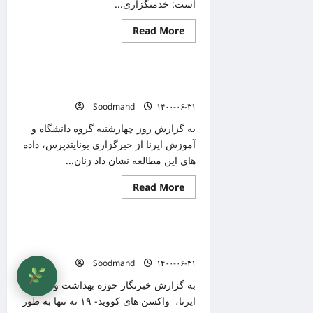
است: خدمتگزاری...
Read
Read More
دانستنیهای پزشکی
more
about
مدیرکل
بازرسی
دارویی جدید برای درمان شکل رایج سرطان
و
پاسخگویی
سینه
به
Soodmand
۱۴۰۰-۰۶-۳۱
شکایات
وزارت
بهداشت
به گزارش روز چهارشنبه گروه دانشگاه و
منصوب
آموزش ایرنا از خبرگزاری یونایتدپرس، داده
شد
های این مطالعه نشان داد زنان...
گیاه
بیماری
موضوع
Read
Read More
دانستنیهای پزشکی
more
about
دارویی
جدید
طنین دوباره «همشاگردی سلام» با
برای
درمان
واکسیناسیون دانش‌آموزی
شکل
Soodmand
۱۴۰۰-۰۶-۳۱
رایج
سرطان
سینه
به گزارش خبرنگار حوزه بهداشت و سلامت
ایرنا، واکسن های کووید- ۱۹ نه تنها به طور