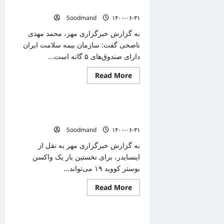
کاغذی
حذف نسخ کاغذی تا پایان آذر ماه
بیمه
سلامت
Soodmand
۱۴۰۰-۰۶-۳۱
تا
پایان
به گزارش خبرگزاری مهر، محمد مهدی
آذر
حذف
ناصحی گفت: سازمان بیمه سلامت ایران
می
دارای صندوق‌های ۵ گانه است...
شود
Read
Read More
دانستنیهای پزشکی
more
about
حذف
نسخ
واکسن بوستر کرونا برای سویه های مختلف
کاغذی
تا
تولید شد
پایان
Soodmand
۱۴۰۰-۰۶-۳۱
آذر
ماه
به گزارش خبرگزاری مهر به نقل از
اینسایدر، برای نخستین بار یک واکسن
بوستر کووید ۱۹ می‌تواند...
Read
Read More
دانستنیهای پزشکی
more
about
واکسن
بوستر
۵۰ درصد مردم کرمان دوز اول واکسن را
کرونا