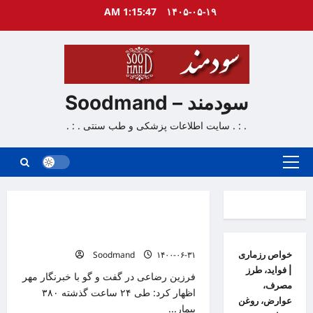
Ski
1:15:48 AM
۱۴۰۵-۰۵-۱۹
t
conten
سودمند – Soodmand
. : . سایت اطلاعات پزشکی و طب سنتی . : .
Primary
Menu
دانستنیهای پزشکی
از هر ۱۰۰۰ کردستانی یک نفر بر اثر کرونا
جان باخته است
خواص رزماری
۱۴۰۰-۰۶-۳۱
Soodmand
| فواید، طرز
فرزین رضاعی در گفت و گو با خبرنگار مهر
مصرف،
اظهار کرد: طی ۲۴ ساعت گذشته ۳۸۰
عوارض، روغن
بیمار...