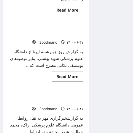
Read
Read More
دانستنیهای پزشکی
more
about
بزرگترین
مرکز
چگونه با کودکان درباره واکسن کرونا سخن
واکسیناسیون
کرونای
بگوییم؟
کشور
Soodmand
۱۴۰۰-۰۶-۳۱
در
مشهد
راه‌اندازی
به گزارش روز چهارشنبه ایرنا از دانشگاه
شد
علوم پزشکی شهید بهشتی، بنابر توصیه‌های
یونیسف، نکاتی مطرح است که...
Read
Read More
دانستنیهای پزشکی
more
about
چگونه
با
۳۰۶ مورد جدید ابتلا به کرونا در استان
کودکان
درباره
مرکزی شناسایی شد/ فوت ۸ نفر
واکسن
Soodmand
۱۴۰۰-۰۶-۳۱
کرونا
سخن
بگوییم؟
به گزارشخبرگزاری مهر به نقل روابط
عمومی دانشگاه علوم پزشکی اراک، محمد
جمالیان عصر پنجشنبه در ارتباط...