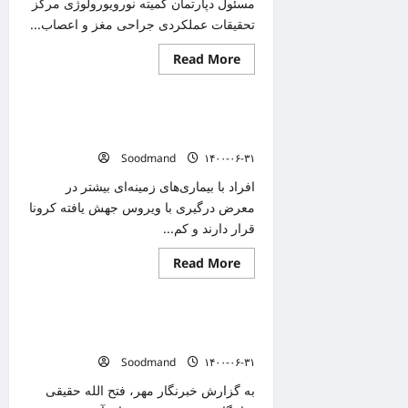
مسئول دپارتمان کمیته نورویورولوژی مرکز
تحقیقات عملکردی جراحی مغز و اعصاب...
Read
Read More
دانستنیهای پزشکی
more
about
خطر
کمبود
افزایش ریسک ابتلا به کرونا در افراد کم
اسیدفولیک
در
خون
مادران
Soodmand
۱۴۰۰-۰۶-۳۱
باردار
افراد با بیماری‌های زمینه‌ای بیشتر در
معرض درگیری با ویروس جهش یافته کرونا
قرار دارند و کم...
Read
Read More
دانستنیهای پزشکی
more
about
افزایش
ریسک
بستر لازم و امن برای ادامه تحصیل دانش
ابتلا
به
آموزان فراهم شود
کرونا
Soodmand
۱۴۰۰-۰۶-۳۱
در
افراد
کم
به گزارش خبرنگار مهر، فتح الله حقیقی
خون