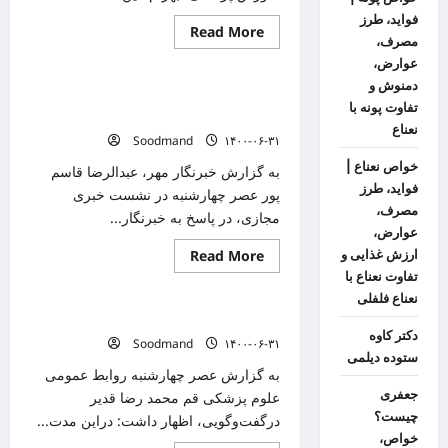
فواید، طرز
Read
Read More
مصرف،
دانستنیهای پزشکی
more
about
عوارض،
وزیر
دمنوش و
بهداشت:
نمونه ای از لامبدا در فارس وجود ندارد/ دوز
بازبینی
تفاوت پونه با
اجرای
سوم در حال بررسی است
آیین
نعناع
Soodmand
۱۴۰۰-۰۶-۳۱
نامه
داروخانه‌ها
خواص نعناع |
ضروری
به گزارش خبرنگار مهر، عبدالرضا قاسم
است
فواید، طرز
پور عصر چهارشنبه در نشست خبری
مصرف،
مجازی، در پاسخ به خبرنگار...
عوارض،
Read
ارزش غذایی و
Read More
دانستنیهای پزشکی
more
تفاوت نعناع با
about
نمونه
نعناع فلفلی
ای
کرونا ۱۱ تَن دیگر را در قم قربانی کرد
از
دکتر کاوه
لامبدا
Soodmand
۱۴۰۰-۰۶-۳۱
در
ستوده دیلمی
فارس
به گزارش عصر چهارشنبه روابط عمومی
وجود
ندارد/
جعفری
علوم پزشکی قم محمد رضا قدیر
دوز
چیست؟
درگفت‌وگویی، اظهار داشت: دراین مدت...
سوم
در
خواص،