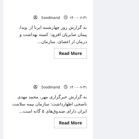
بهداشت:
سازمان اورژانس کشور مسوول کمیته
دستاوردهای
دفاع
بهداشت اربعین حسینی است
مقدس
Soodmand
۱۴۰۰-۰۶-۳۱
برای
نسل
جوان
به گزارش روز چهارشنبه ایرنا از وبدا،
امروز
پیمان صابریان افزود: کمیته بهداشت و
تبیین
شود
درمان از اعضای، سازمان...
Read
Read More
دانستنیهای پزشکی
more
about
سازمان
اورژانس
نسخ کاغذی بیمه سلامت تا پایان آذر حذف
کشور
مسوول
می شود
کمیته
Soodmand
۱۴۰۰-۰۶-۳۱
بهداشت
اربعین
حسینی
به گزارش خبرگزاری مهر، محمد مهدی
است
ناصحی اظهارداشت: سازمان بیمه سلامت
ایران دارای صندوق‌های ۵ گانه است...
Read
Read More
دانستنیهای پزشکی
more
about
نسخ