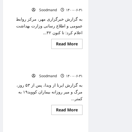
پیاده
کرونا زده اند
روی
Soodmand
۱۴۰۰-۰۶-۳۱
کنید
به گزارش خبرگزاری مهر، مرکز روابط
عمومی و اطلاع رسانی وزارت بهداشت
اعلام کرد: تا کنون ۳۲...
Read
Read More
دانستنیهای پزشکی
more
about
۱۴
میلیون
تلفات روزانه کرونا به زیر ۳۰۰ رسید/مرگ
و
۶۴۸
۲۸۶ نفر طی ۲۴ ساعت گذشته
هزار
Soodmand
۱۴۰۰-۰۶-۳۱
نفر
۲
دوز
به گزارش ایرنا از وبدا، پس از ۵۳ روز،
واکسن
مرگ و میر روزانه بیماران کووید۱۹ به
کرونا
زده
کمتر...
اند
Read
Read More
دانستنیهای پزشکی
more
about
تلفات
روزانه
شناسایی ۱۷۴۳۳ بیمار جدید کرونایی/ ۲۸۶
کرونا