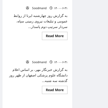
جمعیت
سپاه در دارآباد افتتاح شد
کرمان
Soodmand
۱۴۰۰-۰۶-۳۱
واکسن
کرونا
دریافت
به گزارش روز چهارشنبه ایرنا از روابط
می‌کنند
عمومی و تبلیغات نیروی زمینی سپاه،
سردار سرتیپ دوم پاسدار...
Read
Read More
دانستنیهای پزشکی
more
about
مرکز
تجمیعی
۱۰۸۵ بیمار جدید مبتلا به کرونا در اصفهان
واکسیناسیون
نیروی
شناسایی شدند/فوت ۳۵ نفر
زمینی
Soodmand
۱۴۰۰-۰۶-۳۱
سپاه
در
دارآباد
به گزارش خبرنگار مهر، بر اساس اعلام
افتتاح
دانشگاه علوم پزشکی اصفهان از ظهر روز
شد
گذشته سه شنبه...
Read
Read More
دانستنیهای پزشکی
more
about
۱۰۸۵
بیمار
افتتاح بزرگترین مرکز واکسیناسیون شیراز/
جدید