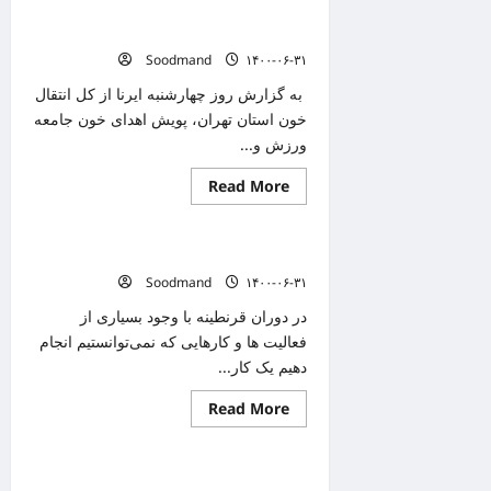
۳۲۸
پویش اهدای خون جامعه ورزش و جوانان
مبتلای
جدید
برای نجات جان بیماران
به
Soodmand
۱۴۰۰-۰۶-۳۱
کرونا
در
فارس/
به گزارش روز چهارشنبه ایرنا از کل انتقال
کم
خون استان تهران، پویش اهدای خون جامعه
توجه
ای
ورزش و...
به
واکسیناسیون
Read
Read More
دانستنیهای پزشکی
more
about
پویش
اهدای
به این دلایل پیاده روی کنید
خون
جامعه
Soodmand
۱۴۰۰-۰۶-۳۱
ورزش
و
در دوران قرنطینه با وجود بسیاری از
جوانان
برای
فعالیت ها و کارهایی که نمی‌توانستیم انجام
نجات
دهیم یک کار...
جان
بیماران
Read
Read More
دانستنیهای پزشکی
more
about
به
این
۱۴ میلیون و ۶۴۸ هزار نفر ۲ دوز واکسن
دلایل