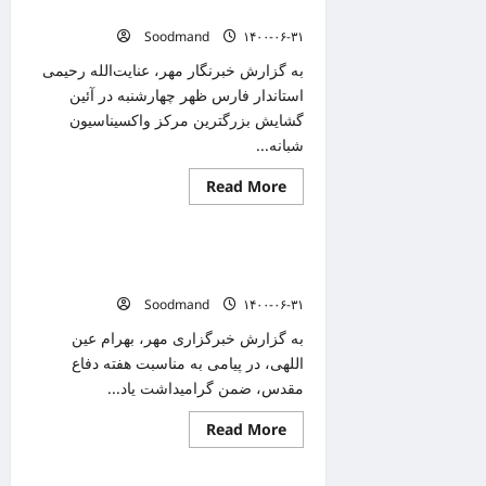
مبتلا
واکسینه شدن ۶۸ درصد مردم
به
Soodmand
۱۴۰۰-۰۶-۳۱
کرونا
در
اصفهان
به گزارش خبرنگار مهر، عنایت‌الله رحیمی
شناسایی
استاندار فارس ظهر چهارشنبه در آئین
شدند/
فوت
گشایش بزرگترین مرکز واکسیناسیون
۳۵
شبانه...
نفر
Read
Read More
دانستنیهای پزشکی
more
about
افتتاح
بزرگترین
مجاهدت مدافعان سلامت در پاندمی کرونا
مرکز
واکسیناسیون
درسنامه ایثار و فداکاری است
شیراز/
Soodmand
۱۴۰۰-۰۶-۳۱
واکسینه
شدن
۶۸
به گزارش خبرگزاری مهر، بهرام عین
درصد
اللهی، در پیامی به مناسبت هفته دفاع
مردم
مقدس، ضمن گرامیداشت یاد...
Read
Read More
دانستنیهای پزشکی
more
about
مجاهدت