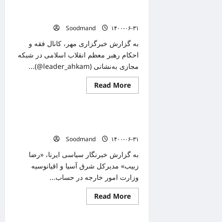
مدافعان
حکم ارائه گواهی تقلبی تزریق واکسن برای
سلامت
در
زیارت اربعین چیست؟
پاندمی
Soodmand
۱۴۰۰-۰۶-۳۱
کرونا
درسنامه
ایثار
به گزارش خبرگزاری مهر، کانال فقه و
و
احکام رهبر معظم انقلاب اسلامی در شبکه
فداکاری
است
مجازی به‌نشانی (leader_ahkam@)...
Read
Read More
دانستنیهای پزشکی
more
about
حکم
ارائه
تلاش وزارت خارجه دریافت هفتگی حدود ۱۵
گواهی
تقلبی
میلیون واکسن کرونا است
تزریق
Soodmand
۱۴۰۰-۰۶-۳۱
واکسن
برای
زیارت
به گزارش خبرنگار سیاسی ایرنا، «رضا
اربعین
زبیب» مدیرکل شرق آسیا و اقیانوسیه
چیست؟
وزارت امور خارجه در حساب...
Read
Read More
دانستنیهای پزشکی
more
about
تلاش