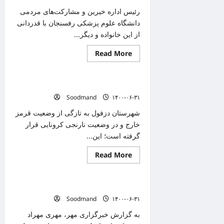
به
درمان
رئیس اداره خیرین و مشارکت‌های مردمی
بیماران
دانشگاه علوم پزشکی رفسنجان با قدردانی
از این خانواده و دیگر...
Read
Read More
دانستنیهای پزشکی
more
about
هم
ثواب
نماد مجاهدت برای پرستار باردار بخش کرونا
عزای
حسین
Soodmand
۱۴۰۰-۰۶-۳۱
هم
کمک
شهرستان دزفول به تازگی از وضعیت قرمز
به
درمان
خارج و در وضعیت نارنجی کرونایی قرار
به
گرفته است؛ این...
بیماران
Read
Read More
دانستنیهای پزشکی
more
about
نماد
مجاهدت
خطر کمبود اسیدفولیک در مادران باردار
برای
پرستار
Soodmand
۱۴۰۰-۰۶-۳۱
باردار
بخش
به گزارش خبرگزاری مهر، مهری مهراد
کرونا