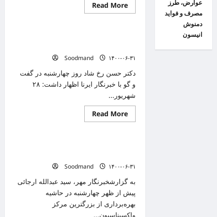
عوارض، طرز
Read
Read More
دانستنیهای پزشکی
more
مصرف و فواید
about
دمنوش
ضعف
بینایی
انیسون
گیلان ظرفیت تزریق روزانه ۱۰۰ هزار دز
یکی
از
واکسن کرونا را دارد
موارد
Soodmand
۱۴۰۰-۰۶-۳۱
شایع
در
کودکان
دکتر حسن رخ شاد روز چهارشنبه در گفت
و
و گو با خبرنگار ایرنا اظهار داشت: ۲۸
نوجوانان
است
شهریور...
Read
Read More
دانستنیهای پزشکی
more
about
گیلان
ظرفیت
بزرگترین مرکز واکسیناسیون کرونای کشور
تزریق
روزانه
در مشهد راه‌اندازی شد
۱۰۰
Soodmand
۱۴۰۰-۰۶-۳۱
هزار
دز
واکسن
به گزارشخبرنگار مهر، سید عبدالله ارجائی
کرونا
پیش از ظهر چهارشنبه در حاشیه
را
دارد
بهره‌برداری از بزرگترین مرکز
واکسیناسیون...