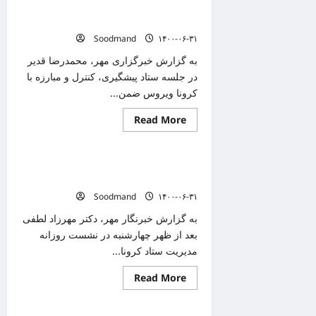
۷۶
۲ بیمارستان قم از وضعیت کرونایی خارج
نفر
مشکوک
شدند
به
Soodmand
۱۴۰۰-۰۶-۳۱
کرونا
در
بیمارستانهای
به گزارش خبرگزاری مهر، محمدرضا قدیر
قم/
در جلسه ستاد پیشگیری، کنترل و مبارزه با
۱۱
نفر
کرونا ویروس ضمن...
فوت
کردند
Read
Read More
دانستنیهای پزشکی
more
about
۲
بیمارستان
بستری ۳۲۸ مبتلای جدید به کرونا در فارس/
قم
از
کم توجه ای به واکسیناسیون
وضعیت
Soodmand
۱۴۰۰-۰۶-۳۱
کرونایی
خارج
شدند
به گزارش خبرنگار مهر، دکتر مهرزاد لطفی
بعد از ظهر چهارشنبه در نشست روزانه
مدیریت ستاد کرونا...
Read
Read More
دانستنیهای پزشکی
more
about
بستری