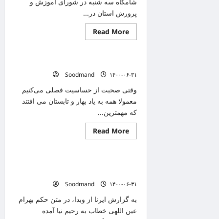
شامگاه سه شنبه در شورای آموزش و
پرورش استان در...
Read
Read More
دانستنیهای پزشکی
more
about
بستر
لازم
دلایل حساسیتِ پاییزی چیست؟
و
امن
Soodmand
۱۴۰۰-۰۶-۳۱
برای
ادامه
وقتی صحبت از حساسیت فصلی می‌کنیم
تحصیل
دانش
معمولا همه به یاد بهار و تابستان می افتند
آموزان
که مهمترین...
فراهم
شود
Read
Read More
دانستنیهای پزشکی
more
about
دلایل
حساسیتِ
مدیرکل بازرسی و پاسخگویی به شکایات
پاییزی
چیست؟
وزارت بهداشت منصوب شد
Soodmand
۱۴۰۰-۰۶-۳۱
به گزارش ایرنا از وبدا، در متن حکم بهرام
عین اللهی خطاب به رحیم نیا آمده