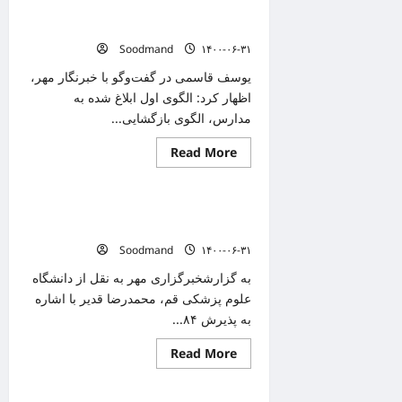
کرونا
الگوی بازگشایی مدارس اردبیل اعلام شد/
در
ایران
آبان‌ماه آغاز تحصیل حضوری
و
Soodmand
۱۴۰۰-۰۶-۳۱
جهان
(۱۴۰۰/۰۶/۳۱)
یوسف قاسمی در گفت‌وگو با خبرنگار مهر،
اظهار کرد: الگوی اول ابلاغ شده به
مدارس، الگوی بازگشایی...
Read
Read More
دانستنیهای پزشکی
more
about
الگوی
بازگشایی
بستری ۷۶ نفر مشکوک به کرونا در
مدارس
اردبیل
بیمارستانهای قم/ ۱۱ نفر فوت کردند
اعلام
Soodmand
۱۴۰۰-۰۶-۳۱
شد/
آبان‌ماه
آغاز
به گزارشخبرگزاری مهر به نقل از دانشگاه
تحصیل
علوم پزشکی قم، محمدرضا قدیر با اشاره
حضوری
به پذیرش ۸۴...
Read
Read More
دانستنیهای پزشکی
more
about
بستری