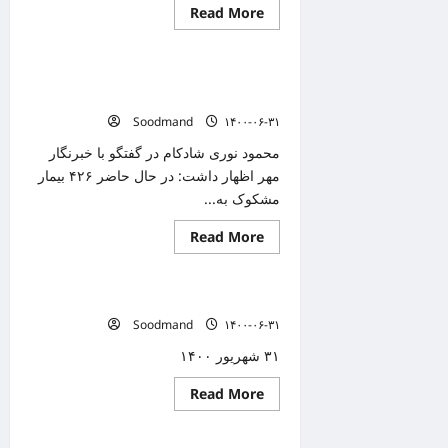
Read
Read More
دانستنیهای پزشکی
more
about
افتتاح
بزرگترین
روند بستری‌های مشکوک به کرونا در یزد
مرکز
واکسیناسیون
دوباره افزایشی شد
کشور
Soodmand
۱۴۰۰-۰۶-۳۱
محمود نوری شادکام در گفتگو با خبرنگار
مهر اظهار داشت: در حال حاضر ۴۲۶ بیمار
مشکوک به...
Read
Read More
دانستنیهای پزشکی
more
about
روند
بستری‌های
آمار کرونا در ایران و جهان (۱۴۰۰/۰۶/۳۱)
مشکوک
به
Soodmand
۱۴۰۰-۰۶-۳۱
کرونا
در
۳۱ شهریور ۱۴۰۰
یزد
دوباره
افزایشی
Read
Read More
شد
دانستنیهای پزشکی
more
about
آمار