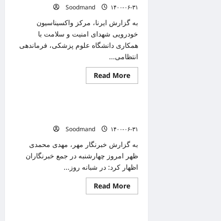
تا
Soodmand
۱۴۰۰-۰۶-۳۱
پایان
واکسیناسیون
کرونا
به گزارش ایرنا، مرکز واکسیناسیون
خودرویی شهدای امنیت و سلامت با
همکاری دانشگاه علوم پزشکی، فرماندهی
انتظامی...
Read
Read More
دانستنیهای پزشکی
more
about
مرکز
واکسیناسیون
کاهش موارد فوتی کرونایی در کرمانشاه/ ۷
خودرویی
در
فوتی دیگر به ثبت رسید
کرمان
Soodmand
۱۴۰۰-۰۶-۳۱
افتتاح
شد
به گزارش خبرنگار مهر، مهدی محمدی
ظهر امروز چهارشنبه در جمع خبرنگاران
اظهار کرد: در شبانه روز...
Read
Read More
دانستنیهای پزشکی
more
about
کاهش
موارد
دلیل کمبود واکسن آستارازنکا در کشور
فوتی