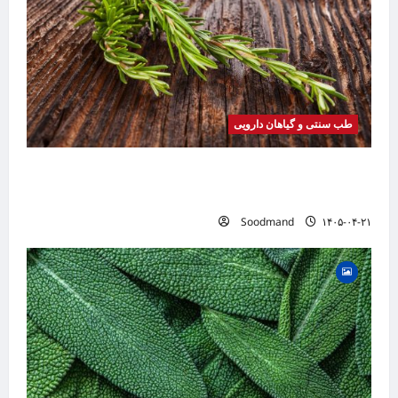
طب سنتی و گیاهان دارویی
خواص رزماری | فواید، طرز مصرف، عوارض، روغن
رزماری و کاربردهای درمانی
Soodmand
۱۴۰۵-۰۴-۲۱