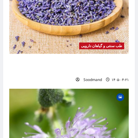
طب سنتی و گیاهان دارویی
خواص اسطوخودوس | فواید، طرز مصرف، عوارض،
دمنوش و روغن اسطوخودوس
Soodmand
۱۴۰۵-۰۴-۲۱