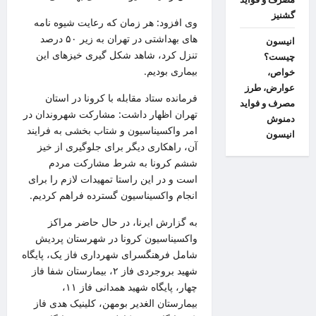
گشنیز
وی افزود: هر زمان که رعایت شیوه نامه
های بهداشتی در تهران به زیر ۵۰ درصد
انیسون
تنزل کرد، شاهد شکل گیری خیزهای این
چیست؟
بیماری بودیم.
خواص،
عوارض، طرز
فرمانده ستاد مقابله با کرونا در استان
مصرف و فواید
تهران اظهار داشت: مشارکت شهروندان در
دمنوش
امر واکسیناسیون و شتاب بخشی به فرایند
انیسون
آن، راهکاری دیگر برای جلوگیری از خیز
ششم کرونا به شرط مشارکت مردم
است و در این راستا تمهیدات لازم را برای
انجام واکسیناسیون گسترده فراهم کردیم.
به گزارش ایرنا، در حال حاضر مراکز
واکسیناسیون کرونا در شهرستان پردیش
شامل فرهنگسرای شهرداری فاز یک، پایگاه
شهید بروجردی فاز ۲، بیمارستان شفا فاز
چهار، پایگاه شهید همدانی فاز ۱۱،
بیمارستان الغدیر بومهن، کلینیک هدی فاز