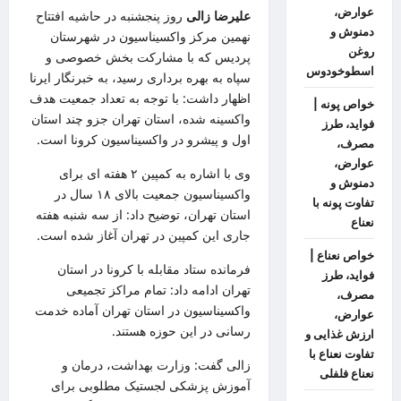
عوارض،
علیرضا زالی
روز پنجشنبه در حاشیه افتتاح
دمنوش و
نهمین مرکز واکسیناسیون در شهرستان
روغن
پردیس که با مشارکت بخش خصوصی و
اسطوخودوس
سپاه به بهره برداری رسید، به خبرنگار ایرنا
اظهار داشت: با توجه به تعداد جمعیت هدف
خواص پونه |
واکسینه شده، استان تهران جزو چند استان
فواید، طرز
اول و پیشرو در واکسیناسیون کرونا است.
مصرف،
عوارض،
وی با اشاره به کمپین ۲ هفته ای برای
دمنوش و
واکسیناسیون جمعیت بالای ۱۸ سال در
تفاوت پونه با
استان تهران، توضیح داد: از سه شنبه هفته
نعناع
جاری این کمپین در تهران آغاز شده است.
خواص نعناع |
فرمانده ستاد مقابله با کرونا در استان
فواید، طرز
تهران ادامه داد: تمام مراکز تجمیعی
مصرف،
واکسیناسیون در استان تهران آماده خدمت
عوارض،
رسانی در این حوزه هستند.
ارزش غذایی و
تفاوت نعناع با
زالی گفت: وزارت بهداشت، درمان و
نعناع فلفلی
آموزش پزشکی لجستیک مطلوبی برای