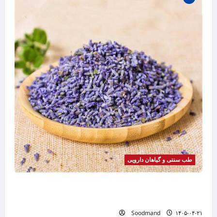
طب سنتی و گیاهان دارویی
خواص اسطوخودوس | فواید، طرز مصرف، عوارض،
دمنوش و روغن اسطوخودوس
Soodmand
۱۴۰۵-۰۴-۲۱