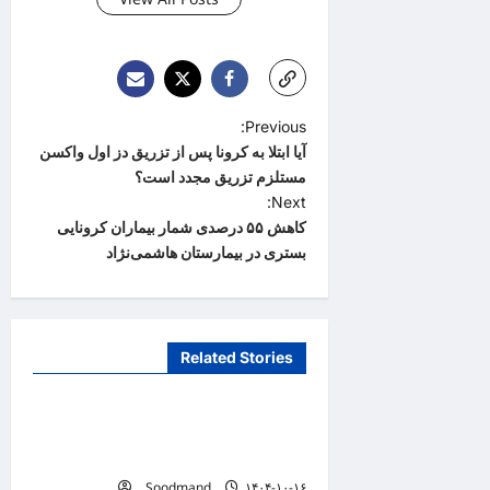
P
Previous:
آیا ابتلا به کرونا پس از تزریق دز اول واکسن
o
مستلزم تزریق مجدد است؟
s
Next:
t
کاهش ۵۵ درصدی شمار بیماران کرونایی
بستری در بیمارستان هاشمی‌نژاد
n
a
v
Related Stories
i
دانستنیهای پزشکی
g
تفکر سیستمی، پیش‌نیاز عبور از
a
بحران‌های سلامت است
t
Soodmand
۱۴۰۴-۱۰-۱۶