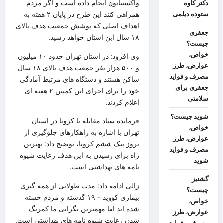
واکسینایون انجام داده است و اگر مردم
دکتر کاوه
همراهی کنند این طرح در پایان ۲ هفته به
ستوده دیلمی
اهداف اصلی که پوشش جمعیت هدف بالای
جعفری
۱۸ سال این استان خواهد رسید.
چیست؟
خواص،
وی افزود: در استان تهران حدود ۱۰ میلیون
عوارض، طرز
و ۵۰۰ هزار نفر جمعت هدف بالای ۱۸ سال
مصرف و فواید
ساکن هستند و دستگاه های مرتبط آمادگی
جعفری برای
خود را برای اجرای این کمپین ۲ هفته ای
سلامتی
اعلام کردند.
شوید چیست؟
فرمانده ستاد مقابله با کرونا در استان
خواص،
تهران با اشاره به راهکارهای جلوگیری از
عوارض، طرز
بروز پیک ششم کرونا، توضیح داد: بهترین
مصرف و فواید
راه برای رسیدن به این هدف رعایت شیوه
شوید
نامه های بهداشتی است.
گشنیز
زالی ادامه داد: مدت طولانی از همه گیری
چیست؟
بیماری کووید – ۱۹ گذشته و مردم خسته
خواص،
شده اند اما مهمترین نگرانی ما کمرنگ
عوارض، طرز
شدن رعایت شیوه نامه های بهداشتی است.
مصرف و فواید