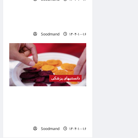
دانستنیهای پزشکی
i
o
خطری که بیماران قلبی را تهدید
n
می کند
Soodmand
۱۴۰۴-۱۰-۱۶
دانستنیهای پزشکی
کشف فرمولی برای تبدیل
هله‌هوله به میان‌وعده‌ای سالم /
چطور بدون عذاب وجدان چیپس
بخوریم؟
Soodmand
۱۴۰۴-۱۰-۱۶