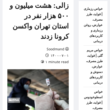
زالی: هشت میلیون و
خواص رزماری
۵۰۰ هزار نفر در
| فواید، طرز
مصرف،
استان تهران واکسن
عوارض، روغن
رزماری و
کرونا زدند
کاربردهای
درمانی
Soodmand
خواص مریم
۱۴۰۰-۰۷-۰۱
گلی | فواید،
طرز مصرف،
۱ minute read
عوارض،
دمنوش و
کاربردهای
درمانی
خواص
اسطوخودوس
| فواید، طرز
مصرف،