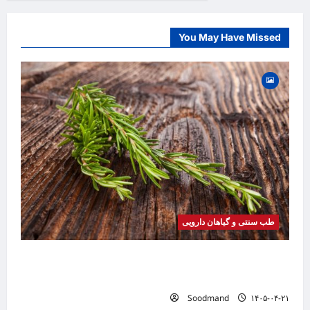
You May Have Missed
طب سنتی و گیاهان دارویی
خواص رزماری | فواید، طرز مصرف، عوارض، روغن
رزماری و کاربردهای درمانی
Soodmand
۱۴۰۵-۰۴-۲۱