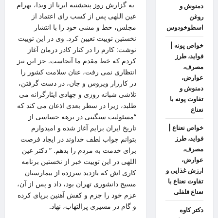
به گزارش روز پنجشنبه ایرنا از وبدا، بهرام
دمنوش و
عین اللهی پس از کسب رای اعتماد از
روغن
مجلس، خط و مشی خود را با انتشار
اسطوخودوس
نخستین توییت تعیین کرد. وی در این توییت
خواص پونه |
نوشت: کارم را در کنار کادر درمان آغاز
فواید، طرز
کردم که خط مقدم ما آنجاست. جز این نیز
مصرف،
انتظاری نمی رفت، عنان سلامت کشور را
عوارض،
در کارزار ویروس و جان، در دست گرفتن،
دمنوش و
تلاشی شبانه روزی و جهادی ایثارگرانه می
تفاوت پونه با
طلبد، زیرا در سطر بعدی اذعان می کند که
نعناع
“مسئولیت سنگینی در برهه حساسی از
تاریخ ایران برایم آغاز شده و امیدوارم
خواص نعناع |
فواید، طرز
بتوانم جواب لطف خداوند در ایجاد فرصت
مصرف،
برای خدمت به مردم را بدهم. ” دکتر عین
عوارض،
اللهی در این توییت خبر از نخستین برنامه
ارزش غذایی و
کاری اش که بازدید سرزده از بیمارستان
تفاوت نعناع با
مسیح دانشوری تهران بود، داد و پس از آن،
نعناع فلفلی
عزم خود را جزم و کفش آهنین برپای کرده
و گام در مسیری پرالتهاب، نهاد.
دکتر کاوه