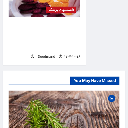
دانستنیهای پزشکی
کشف فرمولی برای تبدیل
هله‌هوله به میان‌وعده‌ای سالم /
چطور بدون عذاب وجدان چیپس
بخوریم؟
Soodmand
۱۴۰۴-۱۰-۱۶
You May Have Missed