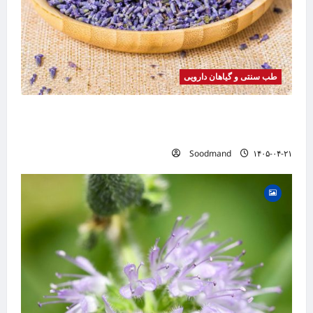
طب سنتی و گیاهان دارویی
خواص اسطوخودوس | فواید، طرز مصرف، عوارض،
دمنوش و روغن اسطوخودوس
Soodmand
۱۴۰۵-۰۴-۲۱