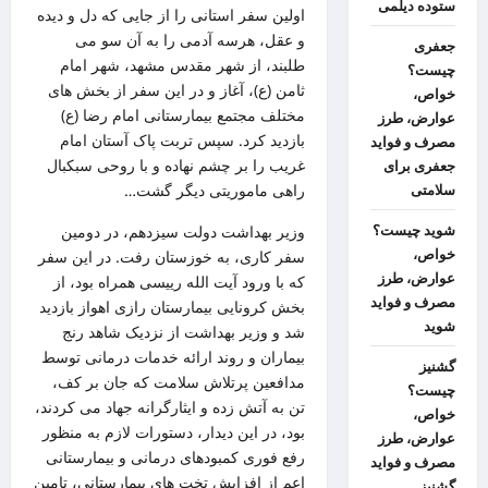
ستوده دیلمی
اولین سفر استانی را از جایی که دل و دیده
و عقل، هرسه آدمی را به آن سو می
جعفری
طلبند، از شهر مقدس مشهد، شهر امام
چیست؟
ثامن (ع)، آغاز و در این سفر از بخش های
خواص،
مختلف مجتمع بیمارستانی امام رضا (ع)
عوارض، طرز
بازدید کرد. سپس تربت پاک آستان امام
مصرف و فواید
غریب را بر چشم نهاده و با روحی سبکبال
جعفری برای
راهی ماموریتی دیگر گشت…
سلامتی
شوید چیست؟
وزیر بهداشت دولت سیزدهم، در دومین
خواص،
سفر کاری، به خوزستان رفت. در این سفر
عوارض، طرز
که با ورود آیت الله رییسی همراه بود، از
مصرف و فواید
بخش کرونایی بیمارستان رازی اهواز بازدید
شوید
شد و وزیر بهداشت از نزدیک شاهد رنج
بیماران و روند ارائه خدمات درمانی توسط
گشنیز
مدافعین پرتلاش سلامت که جان بر کف،
چیست؟
تن به آتش زده و ایثارگرانه جهاد می کردند،
خواص،
بود، در این دیدار، دستورات لازم به منظور
عوارض، طرز
رفع فوری کمبودهای درمانی و بیمارستانی
مصرف و فواید
اعم از افزایش تخت های بیمارستانی، تامین
گشنیز