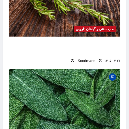
طب سنتی و گیاهان دارویی
خواص رزماری | فواید، طرز مصرف، عوارض، روغن
رزماری و کاربردهای درمانی
Soodmand
۱۴۰۵-۰۴-۲۱