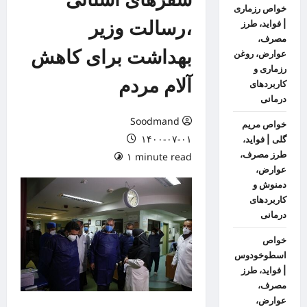
خواص رزماری
،رسالت وزیر
| فواید، طرز
مصرف،
بهداشت برای کاهش
عوارض، روغن
رزماری و
آلام مردم
کاربردهای
درمانی
Soodmand
خواص مریم
۱۴۰۰-۰۷-۰۱
گلی | فواید،
طرز مصرف،
۱ minute read
عوارض،
دمنوش و
کاربردهای
درمانی
خواص
اسطوخودوس
| فواید، طرز
مصرف،
عوارض،