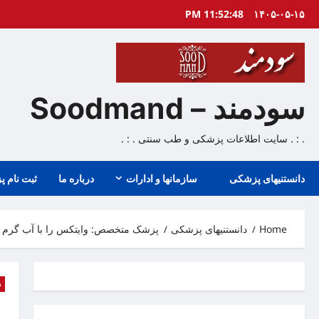
Ski
11:52:49 PM
۱۴۰۵-۰۵-۱۵
t
conten
سودمند – Soodmand
. : . سایت اطلاعات پزشکی و طب سنتی . : .
دانستنیهای پزشکی
سازمانها و ادارات
درباره ما
ثبت نام پ
Home
دانستنیهای پزشکی
پزشک متخصص: وایتکس را با آب گرم ح
د