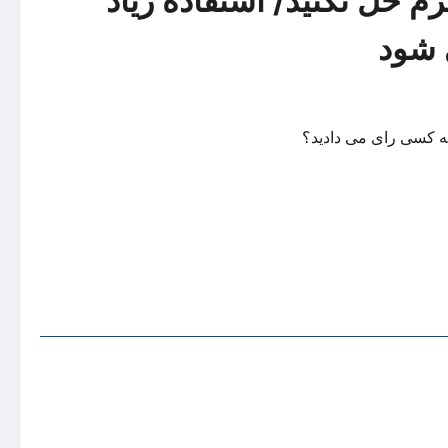
 حل نکنید/ استفاده زیاد
 شود
چه کسی رای می دادید؟