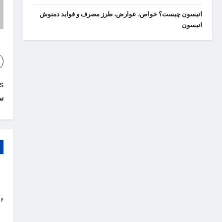
انیسون چیست؟ خواص، عوارض، طرز مصرف و فواید دمنوش
انیسون
P
:
سا
o
s
t
n
a
تف
س
v
۱۶
i