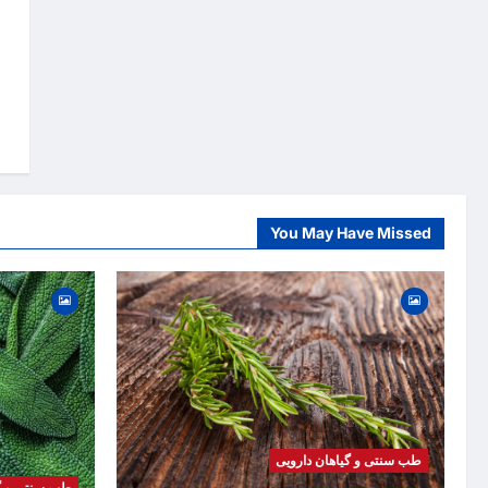
g
a
t
i
o
n
You May Have Missed
طب سنتی و گیاهان دارویی
طب سنتی و گی