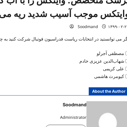
زشک متخصص: وایتکس را با آب گرم
ایتکس موجب آسیب شدید ریه می
Soodmand
۱۳۹۹-۰۲-۲
گر می توانستید در انتخابات ریاست فدراسیون فوتبال شرکت کنید به 
مصطفی آجرلو
شهاب‌الدین عزیزی خادم
علی کریمی
کیومرث هاشمی
About the Author
Soodmand
Administrator