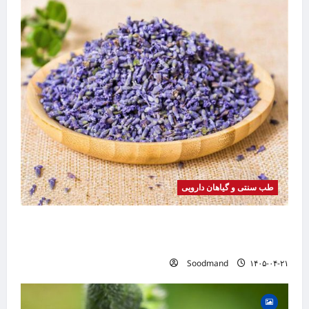
طب سنتی و گیاهان دارویی
خواص اسطوخودوس | فواید، طرز مصرف، عوارض،
دمنوش و روغن اسطوخودوس
Soodmand
۱۴۰۵-۰۴-۲۱