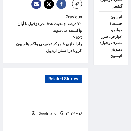
گشنیز
P
Previous:
انیسون
چیست؟
۷۰ درصد جمعیت هدف در دزفول تا آبان
o
خواص،
واکسینه می‌شوند
s
عوارض، طرز
Next:
مصرف و فواید
t
راه‌اندازی ۸ مرکز تجمیعی واکسیناسیون
دمنوش
کرونا در استان اردبیل
n
انیسون
a
v
Related Stories
i
دانستنیهای پزشکی
g
تفکر سیستمی، پیش‌نیاز عبور از
a
بحران‌های سلامت است
t
Soodmand
۱۴۰۴-۱۰-۱۶
دانستنیهای پزشکی
i
o
خطری که بیماران قلبی را تهدید