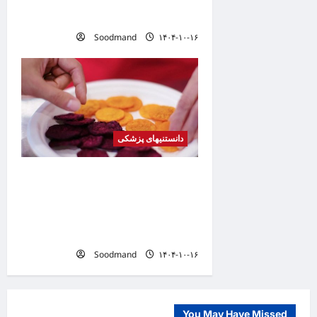
n
می کند
Soodmand
۱۴۰۴-۱۰-۱۶
دانستنیهای پزشکی
کشف فرمولی برای تبدیل
هله‌هوله به میان‌وعده‌ای سالم /
چطور بدون عذاب وجدان چیپس
بخوریم؟
Soodmand
۱۴۰۴-۱۰-۱۶
You May Have Missed