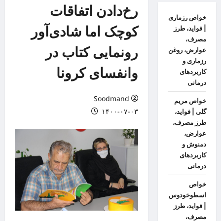
رخ‌دادن اتفاقات
خواص رزماری
کوچک اما شادی‌آور
| فواید، طرز
مصرف،
رونمایی کتاب در
عوارض، روغن
رزماری و
وانفسای کرونا
کاربردهای
درمانی
Soodmand
خواص مریم
۱۴۰۰-۰۷-۰۳
گلی | فواید،
طرز مصرف،
عوارض،
دمنوش و
کاربردهای
درمانی
خواص
اسطوخودوس
| فواید، طرز
مصرف،