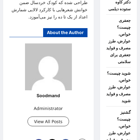
دکتر کاوه
طراحی شده که کودک خردسال ضمن
ستوده دیلمی
خوانش شعرهایی با کارکرد لالایی شمارش
اعداد از یک تا ده را نیز می‌آموزد.
جعفری
چیست؟
About the Author
خواص،
عوارض، طرز
مصرف و فواید
جعفری برای
سلامتی
شوید چیست؟
خواص،
عوارض، طرز
مصرف و فواید
Soodmand
شوید
Administrator
گشنیز
چیست؟
View All Posts
خواص،
عوارض، طرز
مصرف و فواید