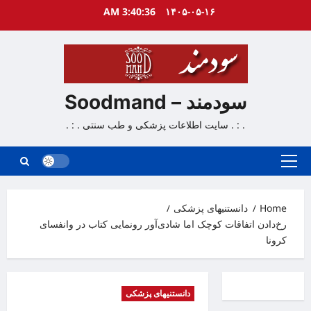
Ski
3:40:37 AM
۱۴۰۵-۰۵-۱۶
t
conten
سودمند – Soodmand
. : . سایت اطلاعات پزشکی و طب سنتی . : .
Primary
Menu
Home
دانستنیهای پزشکی
رخ‌دادن اتفاقات کوچک اما شادی‌آور رونمایی کتاب در وانفسای
کرونا
دانستنیهای پزشکی