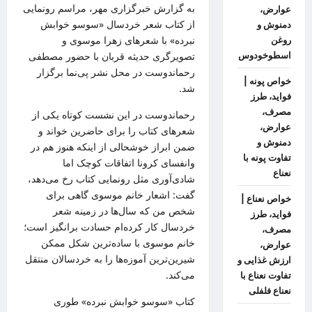
به گزارش
خبرگزاری مهر
، مراسم رونمایی
عوارض،
از کتاب شعر خردسال «سوسو خوابش
دمنوش و
نبرده» با شعرهای زهرا موسوی و
روغن
اسطوخودوس
تصویرگری حدیثه قربان با حضور مصطفی
رحماندوست در محل نشر پی‌نما برگزار
خواص پونه |
شد.
فواید، طرز
مصرف،
رحماندوست در این نشست کوتاه یکی از
عوارض،
شعرهای کتاب را برای حاضرین خواند و
دمنوش و
ضمن ابراز خوشحالی از اینکه هنوز هم در
تفاوت پونه با
وانفسای
کرونا
اتفاقات کوچک اما
نعناع
شادی‌آوری مثل رونمایی کتاب رخ می‌دهد،
گفت: اشعار خانم موسوی گاهی برای
خواص نعناع |
شخص من که سال‌ها در زمینه شعر
فواید، طرز
خردسال کار کرده‌ام حسادت برانگیز است؛
مصرف،
خانم موسوی با ساده‌ترین شکل ممکن
عوارض،
شیرین‌ترین آموزه‌ها را به خردسالان منتقل
ارزش غذایی و
می‌کند.
تفاوت نعناع با
نعناع فلفلی
کتاب «سوسو خوابش نبرده» طوری