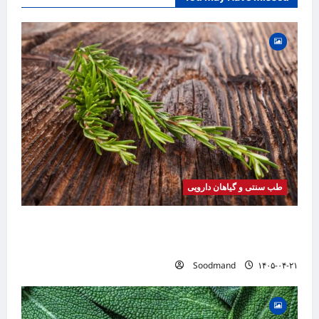
طب سنتی و گیاهان دارویی
خواص رزماری | فواید، طرز مصرف، عوارض، روغن
رزماری و کاربردهای درمانی
Soodmand
۱۴۰۵-۰۴-۲۱