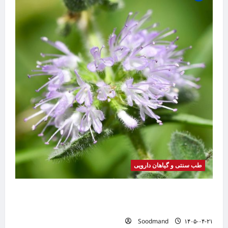
طب سنتی و گیاهان دارویی
گیاه
بیماری
موضوع
خواص پونه | فواید، طرز مصرف، عوارض، دمنوش و
تفاوت پونه با نعناع
Soodmand
۱۴۰۵-۰۴-۲۱